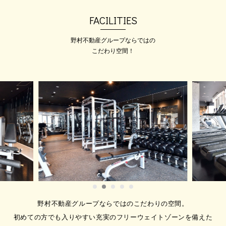
💛大人気パーソナルマシンピラ
ティス！体験受付中💛
FACILITIES
「疲れやすい」、「体型がくずれて
きた」、「肩・腰の…
野村不動産グループならではの
こだわり空間！
2026.06.12
2026年8/12(水)～15(土) ノース
タッフ・ノーレッスンのお知ら
せ
いつもご利用誠にありがとうござい
ます。 下記期間は…
野村不動産グループならではのこだわりの空間。
初めての方でも入りやすい充実のフリーウェイトゾーンを備えた