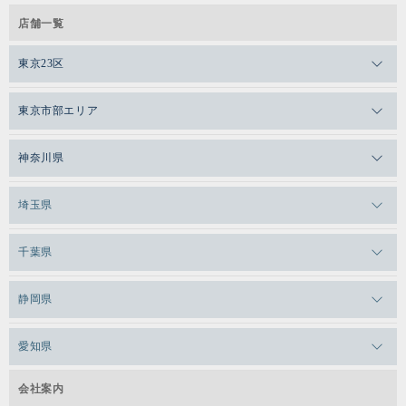
店舗一覧
東京23区
メガロスゼロプラス恵比寿
東京市部エリア
メガロスルフレ恵比寿
メガロス吉祥寺
神奈川県
メガロス日比谷シャンテ
メガロス三鷹
メガロス横浜天王町
埼玉県
メガロス白金台
メガロスルフレ三鷹
メガロス上永谷
メガロス草加
千葉県
メガロス田端
メガロス武蔵小金井
メガロスルフレ上永谷
メガロスルフレ草加
メガロス柏
メガロスルフレ田端
静岡県
メガロスルフレ武蔵小金井
メガロス神奈川
メガロス本八幡
メガロスキッズ錦糸町
メガロス浜松市野
メガロス小平テニススクール
愛知県
メガロス日吉
メガロス葛飾
メガロス立川(北口)
メガロステラッセ納屋橋
メガロス綱島
会社案内
メガロス中延