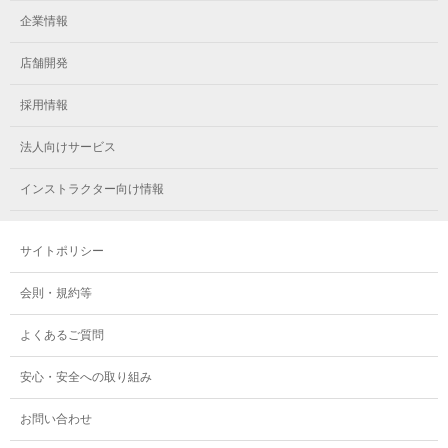
メガロス立川(南口)
メガロス千種
メガロスルフレ綱島
企業情報
メガロス小岩
メガロスルフレ立川南
メガロス市ヶ尾
店舗開発
メガロスルフレ小岩
メガロス八王子
メガロス鷺沼
採用情報
メガロス西新宿キッズアフタースクール
メガロスルフレ八王子
メガロスルフレ鷺沼
法人向けサービス
メガロス南砂町SUNAMO
メガロス調布
メガロス相模大野
インストラクター向け情報
メガロスルフレ南砂町SUNAMO
メガロス町田
メガロスルフレ相模大野
サイトポリシー
メガロス玉川学園テニススクール
メガロス大和
会則・規約等
メガロス東小金井学童クラブ
よくあるご質問
安心・安全への取り組み
お問い合わせ