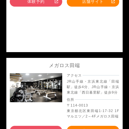
体験予約
店舗サイト
メガロス田端
アクセス
JR山手線・京浜東北線「田端
駅」徒歩4分、JR山手線・京浜
東北線「西日暮里駅」徒歩9分
住所
〒114-0013
東京都北区東田端1-17-32 1F
マルエツ／2～4Fメガロス田端