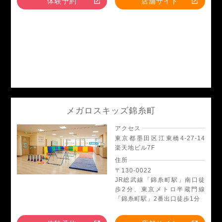
体験予約
店舗サイト
メガロスキッズ錦糸町
アクセス
東京都墨田区江東橋4-27-14
楽天地ビル7F
住所
〒130-0022
JR総武線「錦糸町駅」南口徒
歩2分、東京メトロ半蔵門線
「錦糸町駅」2番出口徒歩1分