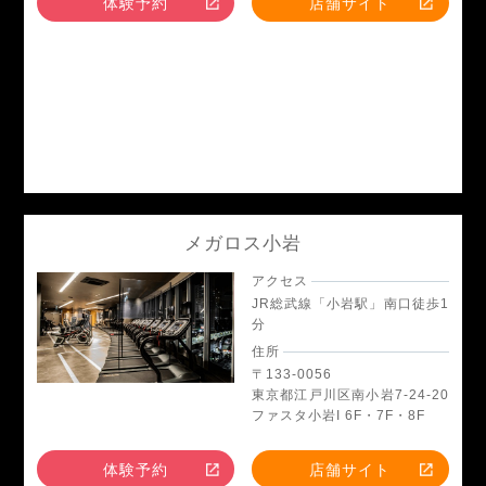
体験予約
店舗サイト
メガロス小岩
アクセス
JR総武線「小岩駅」南口徒歩1
分
住所
〒133-0056
東京都江戸川区南小岩7-24-20
ファスタ小岩I 6F・7F・8F
体験予約
店舗サイト