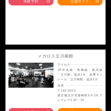
体験予約
店舗サイト
メガロス立川南館
アクセス
JR中央線・青梅線・南武線
「立川駅」徒歩1分、多摩モノ
レール「立川南駅」徒歩1分
住所
〒190-0023
東京都立川市柴崎町3-6-29 ア
レアレア2 4F・5F