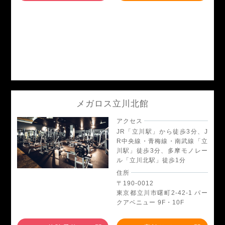
メガロス立川北館
アクセス
JR「立川駅」から徒歩3分、J
R中央線・青梅線・南武線「立
川駅」徒歩3分、多摩モノレー
ル「立川北駅」徒歩1分
住所
〒190-0012
東京都立川市曙町2-42-1 パー
クアベニュー 9F・10F