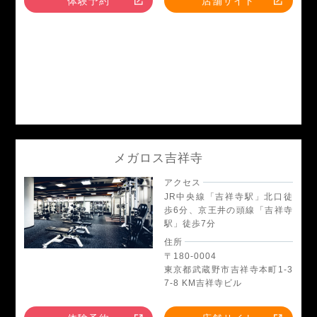
体験予約
店舗サイト
メガロス吉祥寺
アクセス
JR中央線「吉祥寺駅」北口徒
歩6分、京王井の頭線「吉祥寺
駅」徒歩7分
住所
〒180-0004
東京都武蔵野市吉祥寺本町1-3
7-8 KM吉祥寺ビル