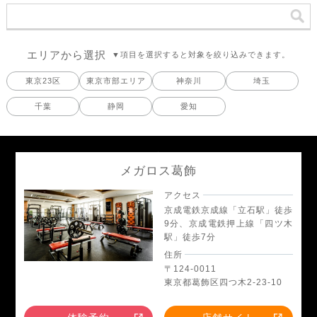
エリアから選択
▼項目を選択すると対象を絞り込みできます。
東京23区
東京市部エリア
神奈川
埼玉
千葉
静岡
愛知
メガロス葛飾
アクセス
京成電鉄京成線「立石駅」徒歩
9分、京成電鉄押上線「四ツ木
駅」徒歩7分
住所
〒124-0011
東京都葛飾区四つ木2-23-10