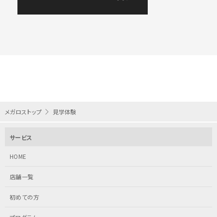
日比谷店
白金台店
田端店
葛飾店
中延店
小岩店
メガロストップ
見学体験
南砂町SUNAMO店
吉祥寺店
サービス
三鷹店
武蔵小金井店
HOME
立川店
八王子店
店舗一覧
調布店
町田店
初めての方