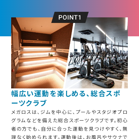
調布店
町田店
横浜天王町店
上永谷店
神奈川店
日吉店
綱島店
市ヶ尾店
鷺沼店
相模大野店
大和店
草加店
幅広い運動を楽しめる、総合スポ
柏店
本八幡店
ーツクラブ
メガロスは、ジムを中心に、プールやスタジオプロ
浜松市野店
テラッセ納屋橋店
グラムなどを備えた総合スポーツクラブです。
初心
者の方でも、自分に合った運動を見つけやすく、無
千種店
理なく始められます。
運動後は、お風呂やサウナで