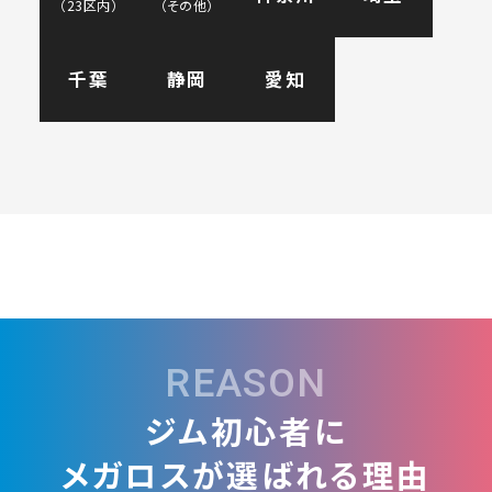
（23区内）
（その他）
千葉
静岡
愛知
日比谷店
白金台店
田端店
葛飾店
中延店
小岩店
REASON
南砂町SUNAMO店
吉祥寺店
ジム初心者に
三鷹店
武蔵小金井店
メガロスが選ばれる理由
立川店
八王子店