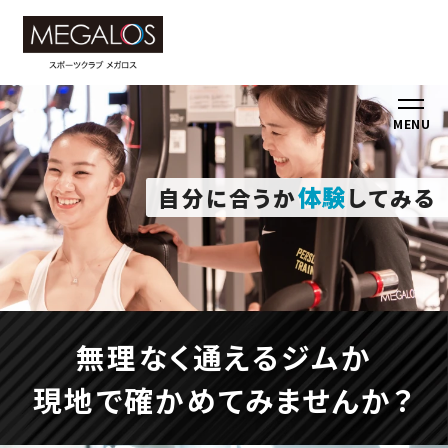
MENU
体験
自分に合うか
してみる
無理なく通えるジムか
現地で確かめて
みませんか？