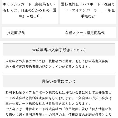
キャッシュカード（郵便局も可）
運転免許証・パスポート・在留カ
もしくは、口座の分かるもの（通
ード・マイナンバーカード・年金
帳）＋届出印
手帳など
指定商品代
各種スクール指定商品代
未成年者の入会手続きについて
未成年者の入会については、親権者のご同席、もしくは申込書入会契
約・債権譲渡契約書欄の記名とサインが必要となります。
月払い会費について
野村不動産ライフ＆スポーツ株式会社は月払い会費に関して三井住友カ
ード株式会社と債権譲渡契約をしております。ご入会後の月払い会費は
三井住友カード株式会社より自動引き落としとなります。
ご入会には三井住友カード株式会社の「利用規約」及び「個人情報の取
り扱いに関する同意条項」への同意の上、債権譲渡の承諾が必要となり