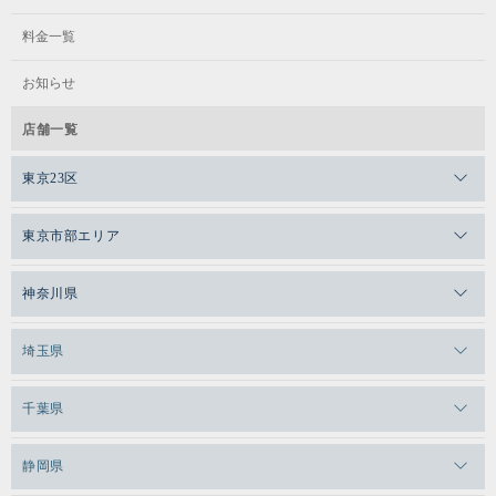
料金一覧
お知らせ
店舗一覧
東京23区
メガロスゼロプラス恵比寿
東京市部エリア
メガロスルフレ恵比寿
メガロス吉祥寺
神奈川県
メガロス日比谷シャンテ
メガロス三鷹
メガロス横浜天王町
埼玉県
メガロス白金台
メガロスルフレ三鷹
メガロス上永谷
メガロス草加
千葉県
メガロス田端
メガロス武蔵小金井
メガロスルフレ上永谷
メガロスルフレ草加
メガロス柏
メガロスルフレ田端
静岡県
メガロスルフレ武蔵小金井
メガロス神奈川