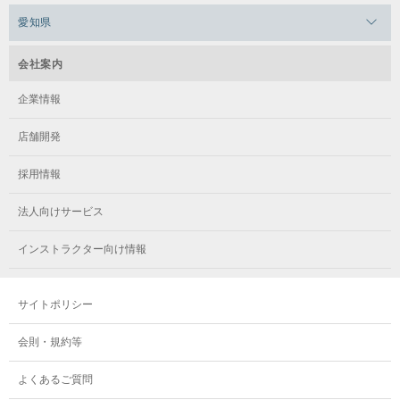
メガロス本八幡
メガロスキッズ錦糸町
メガロス浜松市野
メガロス小平テニススクール
愛知県
メガロス日吉
メガロス葛飾
メガロス立川(北口)
メガロステラッセ納屋橋
メガロス綱島
会社案内
メガロス中延
メガロス立川(南口)
メガロス千種
メガロスルフレ綱島
企業情報
メガロス小岩
メガロスルフレ立川南
メガロス市ヶ尾
店舗開発
メガロスルフレ小岩
メガロス八王子
メガロス鷺沼
採用情報
メガロス西新宿キッズアフタースクール
メガロスルフレ八王子
メガロスルフレ鷺沼
法人向けサービス
メガロス南砂町SUNAMO
メガロス調布
メガロス相模大野
インストラクター向け情報
メガロスルフレ南砂町SUNAMO
メガロス町田
メガロスルフレ相模大野
サイトポリシー
メガロス玉川学園テニススクール
メガロス大和
会則・規約等
メガロス東小金井学童クラブ
よくあるご質問