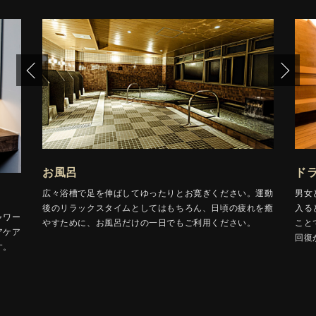
お風呂
ド
広々浴槽で足を伸ばしてゆったりとお寛ぎください。運動
男女
後のリラックスタイムとしてはもちろん、日頃の疲れを癒
入る
ャワー
やすために、お風呂だけの一日でもご利用ください。
こと
アケア
回復
す。