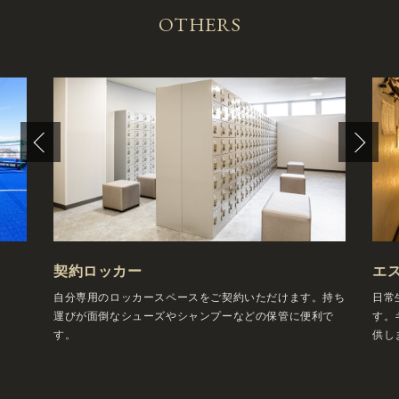
OTHERS
契約ロッカー
エ
自分専用のロッカースペースをご契約いただけます。持ち
日常
運びが面倒なシューズやシャンプーなどの保管に便利で
す。
す。
供し