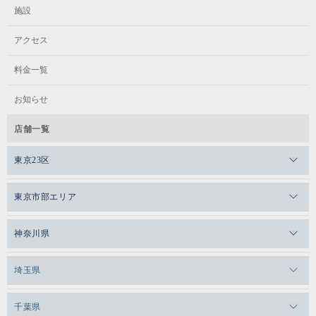
施設
アクセス
料金一覧
お知らせ
店舗一覧
東京23区
メガロスゼロプラス恵比寿
東京市部エリア
メガロスルフレ恵比寿
メガロス吉祥寺
神奈川県
メガロス日比谷シャンテ
メガロス三鷹
メガロス横浜天王町
埼玉県
メガロス白金台
メガロスルフレ三鷹
メガロス上永谷
メガロス草加
千葉県
メガロス田端
メガロス武蔵小金井