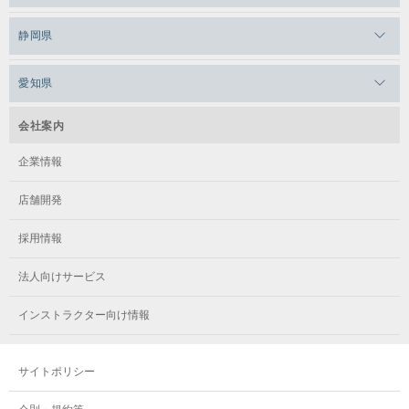
メガロスルフレ上永谷
メガロスルフレ草加
メガロス柏
メガロスルフレ田端
静岡県
メガロスルフレ武蔵小金井
メガロス神奈川
メガロス本八幡
メガロスキッズ錦糸町
メガロス浜松市野
メガロス小平テニススクール
愛知県
メガロス日吉
メガロス葛飾
メガロス立川(北口)
メガロステラッセ納屋橋
メガロス綱島
会社案内
メガロス中延
メガロス立川(南口)
メガロス千種
メガロスルフレ綱島
企業情報
メガロス小岩
メガロスルフレ立川南
メガロス市ヶ尾
店舗開発
メガロスルフレ小岩
メガロス八王子
メガロス鷺沼
採用情報
メガロス西新宿キッズアフタースクール
メガロスルフレ八王子
メガロスルフレ鷺沼
法人向けサービス
メガロス南砂町SUNAMO
メガロス調布
メガロス相模大野
インストラクター向け情報
メガロスルフレ南砂町SUNAMO
メガロス町田
メガロスルフレ相模大野
サイトポリシー
メガロス玉川学園テニススクール
メガロス大和