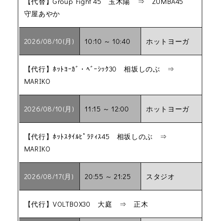
【代替】Group Fight 45 玉木陽 ⇒ ZUMBA45
守屋あやか
2026/08/10(月)
10:10 ～ 10:40
ホットヨーガ
【代行】ﾎｯﾄﾖｰｶﾞ・ﾍﾞｰｼｯｸ30 相坂しのぶ ⇒
MARIKO
2026/08/10(月)
11:15 ～ 12:00
ホットヨーガ
【代行】ﾎｯﾄｽﾀｲﾙﾋﾟﾗﾃｨｽ45 相坂しのぶ ⇒
MARIKO
2026/08/17(月)
20:55 ～ 21:25
スタジオ
【代行】VOLTBOX30 大庭 ⇒ 正木