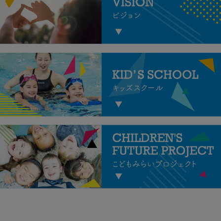
ンスを身につけましょう！
【ベビーミライク】 赤ちゃんのうち
から様々な動きを…
2026.08.07
【8月】ミライク体験会開催
中！運動センスを身につけ
るスクール！
【ミライク】 小さい内から様々な動
き通して”運動セ…
2026.08.07
【8月】ミライクダンス体験
会開催中！ダンスに挑戦し
てみませんか？
ミライクダンスとは 音楽を聴きな
がら…