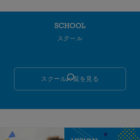
ル】キャンセル待ち一時終
了のお知らせ
現在、多くのお申し込みをいただき
予定定員に達した…
2026.08.07
【８月】ベビースイミング
体験受付中！！親子で習い事
スクール一覧を見る
してみませんか？
ベビースイミング無料体験受付
中！！ …
2026.08.07
【8月】ベビーミライク水曜
日・日曜日体験会開催中！親
子で楽しく動いて運動セ