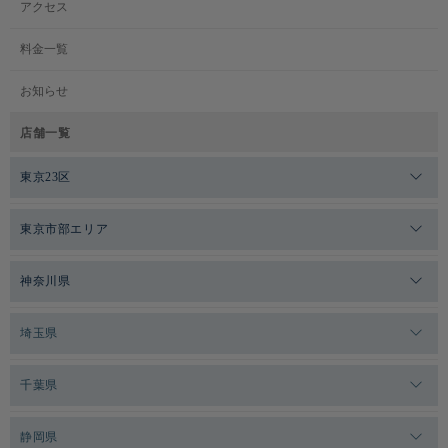
アクセス
料金一覧
お知らせ
店舗一覧
東京23区
メガロスゼロプラス恵比寿
東京市部エリア
メガロスルフレ恵比寿
メガロス吉祥寺
神奈川県
メガロス日比谷シャンテ
メガロス三鷹
メガロス横浜天王町
埼玉県
メガロス白金台
メガロスルフレ三鷹
メガロス上永谷
メガロス草加
千葉県
メガロス田端
メガロス武蔵小金井
メガロスルフレ上永谷
メガロスルフレ草加
メガロス柏
メガロスルフレ田端
静岡県
メガロスルフレ武蔵小金井
メガロス神奈川