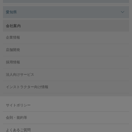
メガロス本八幡
メガロスキッズ錦糸町
メガロス浜松市野
メガロス小平テニススクール
愛知県
メガロス日吉
メガロス葛飾
メガロス立川(北口)
メガロステラッセ納屋橋
メガロス綱島
会社案内
メガロス中延
メガロス立川(南口)
メガロス千種
メガロスルフレ綱島
企業情報
メガロス小岩
メガロスルフレ立川南
メガロス市ヶ尾
店舗開発
メガロスルフレ小岩
メガロス八王子
メガロス鷺沼
採用情報
メガロス西新宿キッズアフタースクール
メガロスルフレ八王子
メガロスルフレ鷺沼
法人向けサービス
メガロス南砂町SUNAMO
メガロス調布
メガロス相模大野
インストラクター向け情報
メガロスルフレ南砂町SUNAMO
メガロス町田
メガロスルフレ相模大野
サイトポリシー
メガロス玉川学園テニススクール
メガロス大和
会則・規約等
メガロス東小金井学童クラブ
よくあるご質問