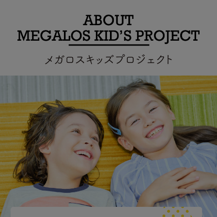
2026.08.07
【8月】メガロスキッズアフ
タースクール説明会開催
中
2026年7月入学生向け、 アフタース
クール説明会…
2026.08.07
【8月】ミライクRUN体験開
催中！走ることが苦手なお
子様にもおススメなスク
ール！
＼ミライクラン体験開催中／ 正し
い走り方で「速く・…
2026.06.01