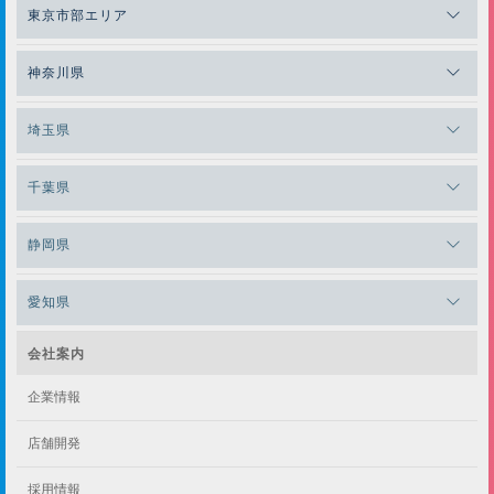
メガロスゼロプラス恵比寿
東京市部エリア
メガロスルフレ恵比寿
メガロス吉祥寺
神奈川県
メガロス日比谷シャンテ
メガロス三鷹
メガロス横浜天王町
埼玉県
メガロス白金台
メガロスルフレ三鷹
メガロス上永谷
メガロス草加
千葉県
メガロス田端
メガロス武蔵小金井
メガロスルフレ上永谷
メガロスルフレ草加
メガロス柏
メガロスルフレ田端
静岡県
メガロスルフレ武蔵小金井
メガロス神奈川
メガロス本八幡
メガロスキッズ錦糸町
メガロス浜松市野
メガロス小平テニススクール
愛知県
メガロス日吉
メガロス葛飾
メガロス立川(北口)
メガロステラッセ納屋橋
メガロス綱島
会社案内
メガロス中延
メガロス立川(南口)
メガロス千種
メガロスルフレ綱島
企業情報
メガロス小岩
メガロスルフレ立川南
メガロス市ヶ尾
店舗開発
メガロスルフレ小岩
メガロス八王子
メガロス鷺沼
採用情報