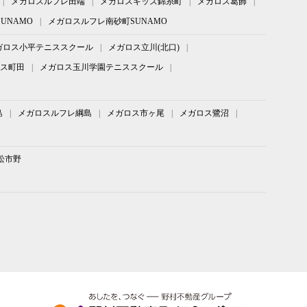
メガロスルフレ田端
メガロスキッズ錦糸町
メガロス葛飾
UNAMO
メガロスルフレ南砂町SUNAMO
ガロス小平テニススクール
メガロス立川(北口)
ス町田
メガロス玉川学園テニススクール
島
メガロスルフレ綱島
メガロス市ヶ尾
メガロス鷺沼
松市野