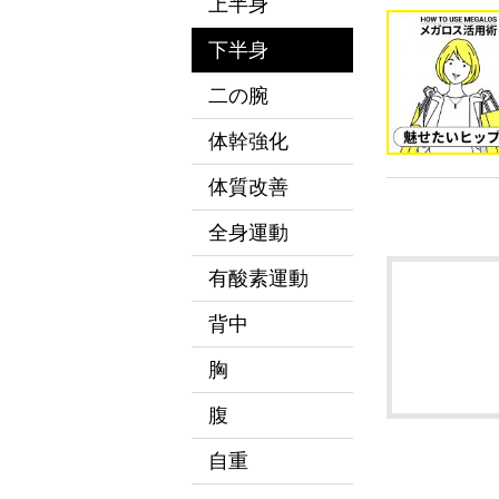
上半身
下半身
二の腕
体幹強化
体質改善
全身運動
有酸素運動
背中
胸
腹
自重