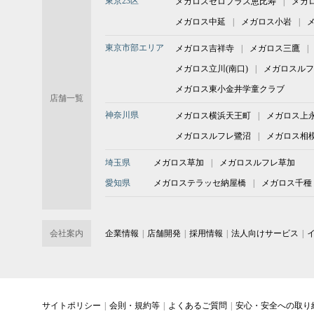
東京23区
メガロスゼロプラス恵比寿
メガ
メガロス中延
メガロス小岩
東京市部エリア
メガロス吉祥寺
メガロス三鷹
メガロス立川(南口)
メガロスルフ
メガロス東小金井学童クラブ
店舗一覧
神奈川県
メガロス横浜天王町
メガロス上
メガロスルフレ鷺沼
メガロス相
埼玉県
メガロス草加
メガロスルフレ草加
愛知県
メガロステラッセ納屋橋
メガロス千種
会社案内
企業情報
店舗開発
採用情報
法人向けサービス
サイトポリシー
会則・規約等
よくあるご質問
安心・安全への取り