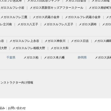
ロスルフレ恵比寿
メガロス日比谷シャンテ
メガロス白金台
メガロス田端
メガロスルフレ小岩
メガロス西新宿キッズアフタースクール
メガロス南砂町S
メガロスルフレ三鷹
メガロス武蔵小金井
メガロスルフレ武蔵小金井
メ
レ立川南
メガロス八王子
メガロスルフレ八王子
メガロス調布
メガロ
永谷
メガロスルフレ上永谷
メガロス神奈川
メガロス日吉
メガロス綱
模大野
メガロスルフレ相模大野
メガロス大和
千葉県
メガロス柏
メガロス本八幡
静岡県
メガロス浜
インストラクター向け情報
組み
お問い合わせ