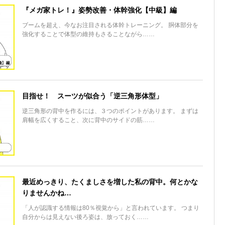
『メガ家トレ！』姿勢改善・体幹強化【中級】編
ブームを超え、今なお注目される体幹トレーニング。 胴体部分を
強化することで体型の維持もさることながら……
目指せ！ スーツが似合う「逆三角形体型」
逆三角形の背中を作るには、３つのポイントがあります。 まずは
肩幅を広くすること、次に背中のサイドの筋……
最近めっきり、たくましさを増した私の背中。何とかな
りませんかね…
「人が認識する情報は80％視覚から」と言われています。 つまり
自分からは見えない後ろ姿は、放っておく……