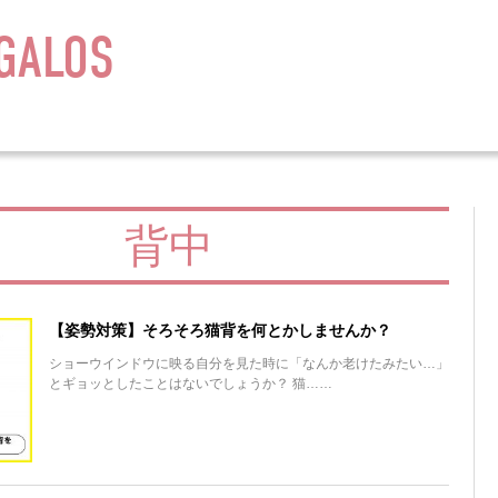
GALOS
背中
【姿勢対策】そろそろ猫背を何とかしませんか？
ショーウインドウに映る自分を見た時に「なんか老けたみたい…」
とギョッとしたことはないでしょうか？ 猫……