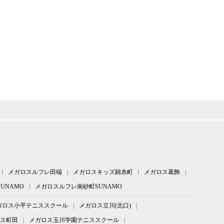
メガロスルフレ田端
メガロスキッズ錦糸町
メガロス葛飾
UNAMO
メガロスルフレ南砂町SUNAMO
ガロス小平テニススクール
メガロス立川(北口)
ス町田
メガロス玉川学園テニススクール