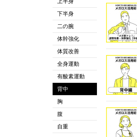
上半身
下半身
二の腕
体幹強化
体質改善
全身運動
有酸素運動
背中
胸
腹
自重