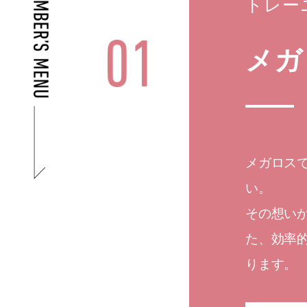
トレー
メガ
メガロス
い。
その想い
た、効率
ります。