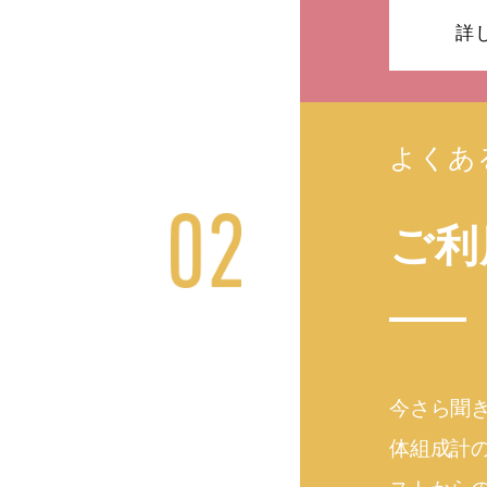
詳
よくあ
ご利
今さら聞
体組成計