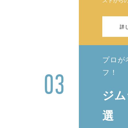
ストから
詳
プロが
フ！
ジム
選