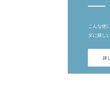
こんな使
ダに嬉し
詳