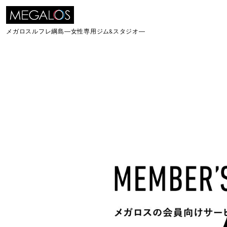
メガロスルフレ綱島
―女性専用ジム&スタジオ―