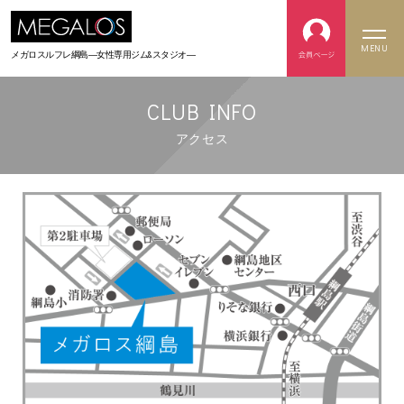
MENU
メガロスルフレ綱島
―女性専用ジム&スタジオ―
CLUB INFO
アクセス