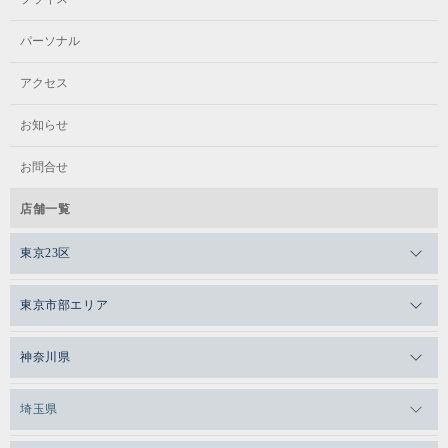
パーソナル
アクセス
お知らせ
お問合せ
店舗一覧
東京23区
メガロスゼロプラス恵比寿
東京市部エリア
メガロスルフレ恵比寿
メガロス吉祥寺
神奈川県
メガロス日比谷シャンテ
メガロス三鷹
メガロス横浜天王町
埼玉県
メガロス白金台
メガロスルフレ三鷹
メガロス上永谷