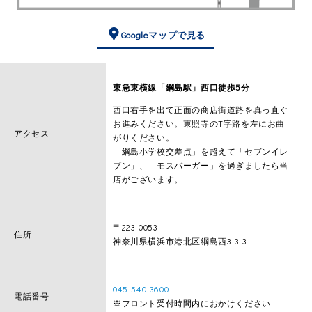
Googleマップで見る
東急東横線「綱島駅」西口徒歩5分
西口右手を出て正面の商店街道路を真っ直ぐ
お進みください。東照寺のT字路を左にお曲
アクセス
がりください。
「綱島小学校交差点」を超えて「セブンイレ
ブン」、「モスバーガー」を過ぎましたら当
店がございます。
〒223-0053
住所
神奈川県横浜市港北区綱島西3-3-3
045-540-3600
電話番号
※フロント受付時間内におかけください