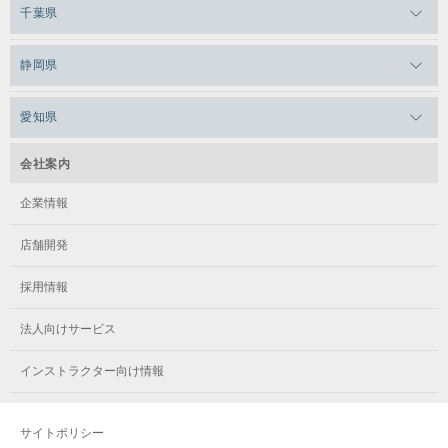
メガロス草加
千葉県
メガロス田端
メガロス武蔵小金井
メガロスルフレ上永谷
メガロスルフレ草加
メガロス柏
メガロスルフレ田端
静岡県
メガロスルフレ武蔵小金井
メガロス神奈川
メガロス本八幡
メガロスキッズ錦糸町
メガロス浜松市野
メガロス小平テニススクール
愛知県
メガロス日吉
メガロス葛飾
メガロス立川(北口)
メガロステラッセ納屋橋
メガロス綱島
会社案内
メガロス中延
メガロス立川(南口)
メガロス千種
メガロスルフレ綱島
企業情報
メガロス小岩
メガロスルフレ立川南
メガロス市ヶ尾
店舗開発
メガロスルフレ小岩
メガロス八王子
メガロス鷺沼
採用情報
メガロス西新宿キッズアフタースクール
メガロスルフレ八王子
メガロスルフレ鷺沼
法人向けサービス
メガロス南砂町SUNAMO
メガロス調布
メガロス相模大野
インストラクター向け情報
メガロスルフレ南砂町SUNAMO
メガロス町田
メガロスルフレ相模大野
サイトポリシー
メガロス玉川学園テニススクール