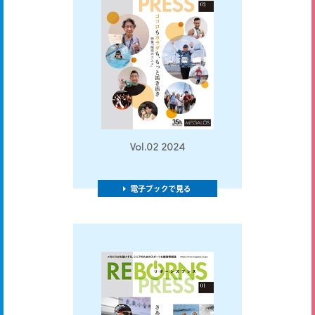
Vol.02 2024