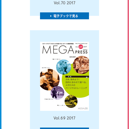
Vol.70 2017
Vol.69 2017