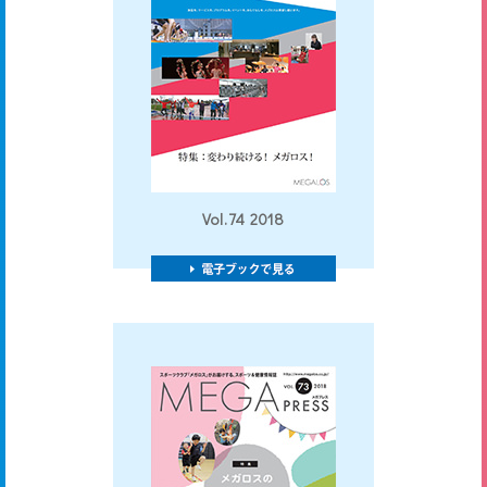
Vol.74 2018