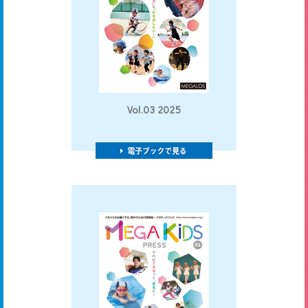
Vol.03 2025