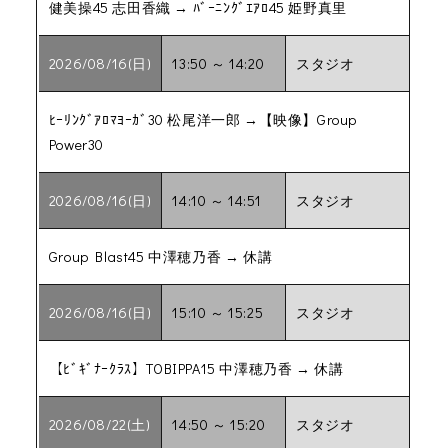
健美操45 志田香織 → ﾊﾞｰﾆﾝｸﾞｴｱﾛ45 姫野真里
2026/08/16(日)
13:50 ～ 14:20
スタジオ
ﾋｰﾘﾝｸﾞｱﾛﾏﾖｰｶﾞ30 松尾洋一郎 →【映像】Group
Power30
2026/08/16(日)
14:10 ～ 14:51
スタジオ
Group Blast45 中澤穂乃香 → 休講
2026/08/16(日)
15:10 ～ 15:25
スタジオ
【ﾋﾞｷﾞﾅｰｸﾗｽ】TOBIPPA15 中澤穂乃香 → 休講
2026/08/22(土)
14:50 ～ 15:20
スタジオ