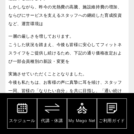
しかしながら、昨今の光熱費の高騰、施設維持費の増加、
ならびにサービスを支えるスタッフへの継続した育成投資
など、運営環境は
一層の厳しさを増しております。
こうした状況を踏まえ、今後も皆様に安心してフィットネ
スライフをご提供し続けるため、下記の通り価格改定およ
び一部会員種別の新設・変更を
実施させていただくこととなりました。
今後も私たちは、お客様の声に真摯に耳を傾け、スタッフ
一同、皆様の「なりたい自分」を共に目指し、「通い続け
たい」と感じていただける
クラブ作りに全力を尽くしてまいります。
これからも皆様とともに歩み続け、より心地よいフィット
スケジュール
代講・休講
My Mega Net
ご利用ガイド
ネスライフをお届けできるよう努めてまいります。