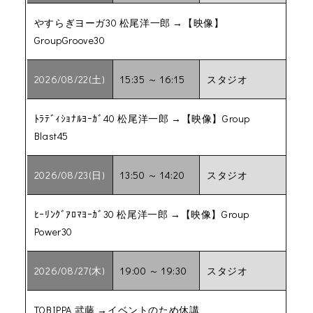
やすらぎヨーガ30 松尾洋一郎 →【映像】
GroupGroove30
2026/08/22(土)
15:35 ～ 16:15
スタジオ
ﾄﾗﾃﾞｨｼｮﾅﾙﾖｰｶﾞ40 松尾洋一郎 →【映像】Group
Blast45
2026/08/23(日)
13:50 ～ 14:20
スタジオ
ﾋｰﾘﾝｸﾞｱﾛﾏﾖｰｶﾞ30 松尾洋一郎 →【映像】Group
Power30
2026/08/27(木)
19:00 ～ 19:30
スタジオ
TOBIPPA 武藤 →イベントのため休講