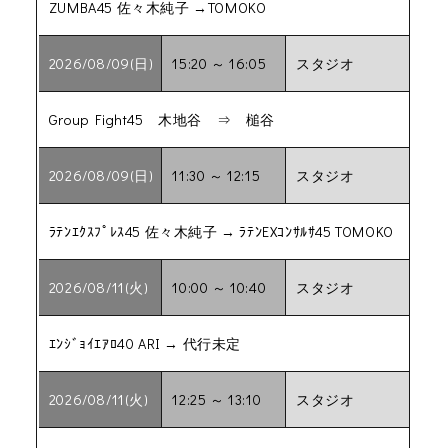
ZUMBA45 佐々木純子 →TOMOKO
2026/08/09(日)
15:20 ～ 16:05
スタジオ
Group Fight45 木地谷 ⇒ 槌谷
2026/08/09(日)
11:30 ～ 12:15
スタジオ
ﾗﾃﾝｴｸｽﾌﾟﾚｽ45 佐々木純子 → ﾗﾃﾝEXｺﾝｻﾙｻ45 TOMOKO
2026/08/11(火)
10:00 ～ 10:40
スタジオ
ｴﾝｼﾞｮｲｴｱﾛ40 ARI → 代行未定
2026/08/11(火)
12:25 ～ 13:10
スタジオ