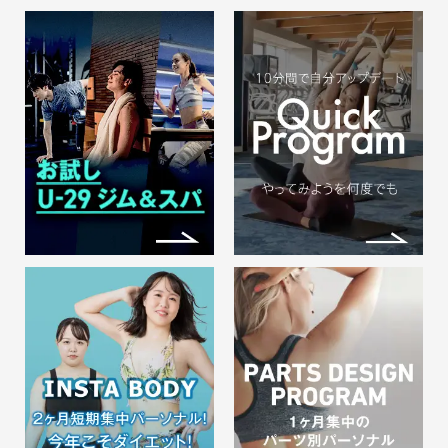
2026.08.01
調布 ピックルボール 会員様
も会員でない方も 話題のスポ
ーツ
ご予約はコチラ 詳しくはこちら↓↓↓
ピックルボー…
2026.08.01
購入期限迫る！！2026年夏季
ビジターチケット販売のお知ら
せ
メガロス調布をお試しで使ってみた
い方！！ 「202…
2026.04.01
各種イベント申込について
WEB申し込みイベントの申し込みは
下記からお願いい…