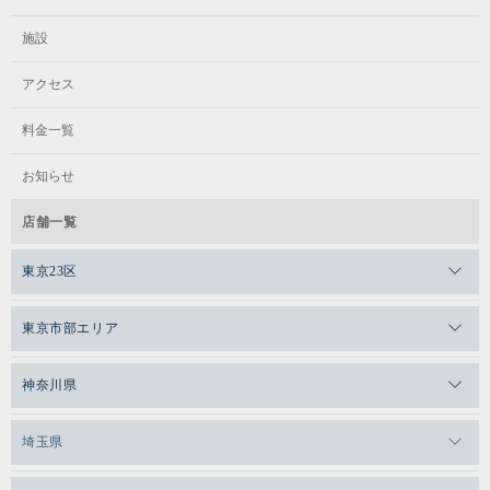
施設
アクセス
料金一覧
お知らせ
店舗一覧
東京23区
メガロスゼロプラス恵比寿
東京市部エリア
メガロスルフレ恵比寿
メガロス吉祥寺
神奈川県
メガロス日比谷シャンテ
メガロス三鷹
メガロス横浜天王町
埼玉県
メガロス白金台
メガロスルフレ三鷹
メガロス上永谷
メガロス草加