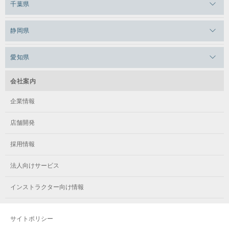
千葉県
メガロス田端
メガロス武蔵小金井
メガロスルフレ上永谷
メガロスルフレ草加
メガロス柏
メガロスルフレ田端
静岡県
メガロスルフレ武蔵小金井
メガロス神奈川
メガロス本八幡
メガロスキッズ錦糸町
メガロス浜松市野
メガロス小平テニススクール
愛知県
メガロス日吉
メガロス葛飾
メガロス立川(北口)
メガロステラッセ納屋橋
メガロス綱島
会社案内
メガロス中延
メガロス立川(南口)
メガロス千種
メガロスルフレ綱島
企業情報
メガロス小岩
メガロスルフレ立川南
メガロス市ヶ尾
店舗開発
メガロスルフレ小岩
メガロス八王子
メガロス鷺沼
採用情報
メガロス西新宿キッズアフタースクール
メガロスルフレ八王子
メガロスルフレ鷺沼
法人向けサービス
メガロス南砂町SUNAMO
メガロス調布
メガロス相模大野
インストラクター向け情報
メガロスルフレ南砂町SUNAMO
メガロス町田
メガロスルフレ相模大野
サイトポリシー
メガロス玉川学園テニススクール