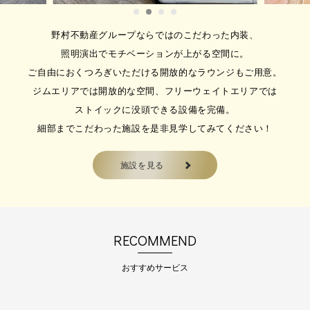
仕事帰りに、自分のためのリフレッ
シュ時間をはじめま…
野村不動産グループならではのこだわった内装、
照明演出でモチベーションが上がる空間に。
2026.08.01
ご自由におくつろぎいただける開放的なラウンジもご用意。
【好評受付中！】8月ゴルフス
ジムエリアでは開放的な空間、フリーウェイトエリアでは
クール体験のご案内！
ストイックに没頭できる設備を完備。
メガロス調布店のゴルフスクールは
細部までこだわった施設を是非見学してみてください！
ジムもスパも使えま…
施設を見る
2026.08.01
8月【スイムスクール（成人水
泳教室）】体験受付中！自分に
合ったクラスが選べる！
RECOMMEND
スイムスクール（成人水泳教室）体
験のご案内 大人の…
おすすめサービス