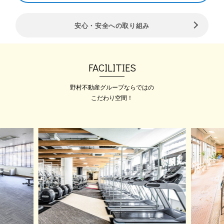
2026.08.01
安心・安全への取り組み
夏本番！！【8月】スタートパ
ック2ヶ月無料!
8月入会のご案内！ 美しく洗練され
た施設&…
FACILITIES
野村不動産グループならではの
こだわり空間！
2026.08.01
【お手軽プラン！】お試しアン
ダー29 会員 受付中!
29歳以下 新規入会時限定プラン
メガロスを気軽に…
2026.08.01
8月【女性限定】18時以降の無
料体験 レディースナイト体験
実施中！