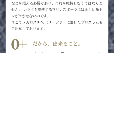
などを鍛える必要があり、それを維持しなくてはなりま
せん。 カラダを酷使するマリンスポーツには正しい筋ト
レが欠かせないのです。
そこでメガロス0+ではサーファーに適したプログラムも
ご用意しております。
だから、出来ること。
ゼロプラスでは毎回のコンディショニング
チェックに加え、特に部位別に強化したい
部分を的確に判断し、サーフィンに必須と
なる体幹強化から部位別筋肉強化のトレー
ニングを行います。このトレーニングは
「確実に筋肉をつけたい」という方にもお
すすめします。
また、オプションサービスとしてピラティ
スパーソナルがございます。サーフィンに
必要な、しなやかな動きをマスターしたい