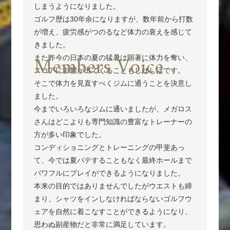
しまうようになりました。
ゴルフ歴は30年余になりますが、数年前から打数
が増え、疲労感がつのるなど体力の衰えを感じて
きました。
Members Voice
また昨今の日本の夏の猛暑は顕著に体力を奪い、
スコアに影響が出てくることもしばしばです。
そこで体力を見直すべくジムに通うことを決意し
ました。
今までいろいろなジムに通いましたが、メガロス
さんはどこよりも専門知識の豊富なトレーナーの
方が多い印象でした。
コンディショニングとトレーニングの甲斐あっ
て、今では夏バテすることもなく最終ホールまで
パワフルにプレイができるようになりました。
本来の目的ではありませんでしたがウエストも締
まり、シャツをインしなければならないゴルフウ
ェアを自然に着こなすことができるようになり、
思わぬ副産物だと非常に満足しています。