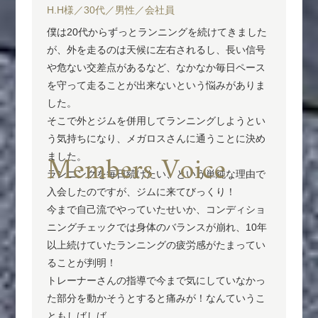
H.H様／30代／男性／会社員
僕は20代からずっとランニングを続けてきました
が、外を走るのは天候に左右されるし、長い信号
や危ない交差点があるなど、なかなか毎日ペース
を守って走ることが出来ないという悩みがありま
した。
そこで外とジムを併用してランニングしようとい
う気持ちになり、メガロスさんに通うことに決め
Members Voice
ました。
ランニングを毎日続けたい、という単純な理由で
入会したのですが、ジムに来てびっくり！
今まで自己流でやっていたせいか、コンディショ
ニングチェックでは身体のバランスが崩れ、10年
以上続けていたランニングの疲労感がたまってい
ることが判明！
トレーナーさんの指導で今まで気にしていなかっ
た部分を動かそうとすると痛みが！なんていうこ
ともしばしば。