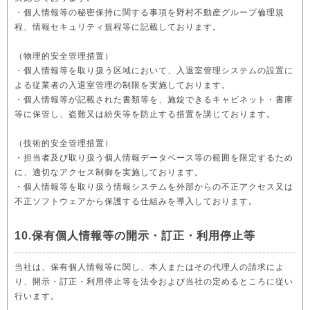
・個人情報等の秘密保持に関する事項を野村不動産グループ倫理規
程、情報セキュリティ規程等に記載しております。
（物理的安全管理措置）
・個人情報等を取り扱う区域において、入退室管理システムの設置に
よる従業者の入退室管理の制限を実施しております。
・個人情報等が記載された書類等を、施錠できるキャビネット・書庫
等に保管し、盗難又は紛失等を防止する措置を講じております。
（技術的安全管理措置）
・担当者及び取り扱う個人情報データベース等の範囲を限定するため
に、適切なアクセス制御を実施しております。
・個人情報等を取り扱う情報システムを外部からの不正アクセス又は
不正ソフトウェアから保護する仕組みを導入しております。
10.保有個人情報等の開示・訂正・利用停止等
当社は、保有個人情報等に関し、本人またはその代理人の請求によ
り、開示・訂正・利用停止等を法令および当社の定めるところに従い
行います。