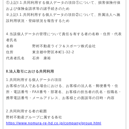
①上記Ⅰ.1.共同利用する個人データの項目①について、損害保険付保
および保険金請求等の諸手続きのため
②上記Ⅰ.1.共同利用する個人データの項目②について、所属法人へ施
設利用状況・登録状況を報告するため
4.当該個人データの管理について責任を有する者の名称・住所・代表
者氏名
名称 野村不動産ライフ＆スポーツ株式会社
住所 東京都中野区本町1-32-2
代表者氏名 石井 康裕
Ⅱ.法人取引における共同利用
1.共同利用する個人データの項目
お客様が法人である場合における、お客様の法人名・郵便番号・住
所・電話番号・FAX番号・部署名、お客様の担当者の氏名・役職名・
携帯電話番号・メールアドレス、お客様との面談等の日時・内容
2.共同利用する者の範囲
野村不動産グループに属する各社
https://www.nomura-re-hd.co.jp/company/group.html