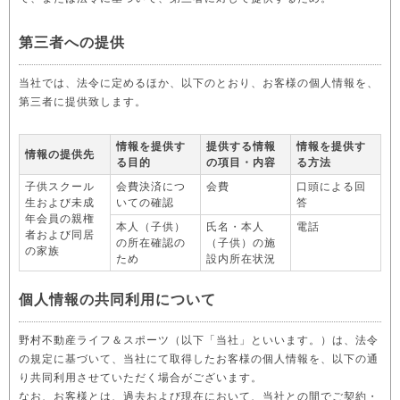
第三者への提供
当社では、法令に定めるほか、以下のとおり、お客様の個人情報を、
第三者に提供致します。
情報を提供す
提供する情報
情報を提供す
情報の提供先
る目的
の項目・内容
る方法
子供スクール
会費決済につ
会費
口頭による回
生および未成
いての確認
答
年会員の親権
本人（子供）
氏名・本人
電話
者および同居
の所在確認の
（子供）の施
の家族
ため
設内所在状況
個人情報の共同利用について
野村不動産ライフ＆スポーツ（以下「当社」といいます。）は、法令
の規定に基づいて、当社にて取得したお客様の個人情報を、以下の通
り共同利用させていただく場合がございます。
なお、お客様とは、過去および現在において、当社との間でご契約・