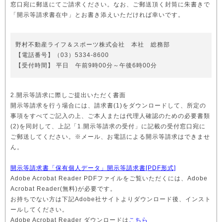
窓口宛に郵送にてご請求ください。なお、ご郵送頂く封筒に朱書きで
「開示等請求書在中」とお書き添えいただければ幸いです。
野村不動産ライフ＆スポーツ株式会社 本社 総務部
【電話番号】（03）5334-8600
【受付時間】 平日 午前9時00分～午後6時00分
2.開示等請求に際しご提出いただく書面
開示等請求を行う場合には、請求書(1)をダウンロードして、所定の
事項をすべてご記入の上、ご本人または代理人確認のための必要書類
(2)を同封して、上記「1.開示等請求の受付」に記載の受付窓口宛に
ご郵送してください。※メール、お電話による開示等請求はできませ
ん。
開示等請求書「保有個人データ」開示等請求書[PDF形式]
Adobe Acrobat Reader PDFファイルをご覧いただくには、Adobe
Acrobat Reader(無料)が必要です。
お持ちでない方は下記Adobe社サイトよりダウンロード後、インスト
ールしてください。
Adobe Acrobat Reader ダウンロードは
こちら