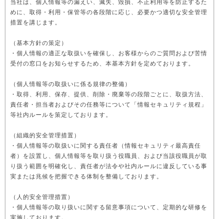
当社は、個人情報等の漏えい、滅失、毀損、不正利用等を防止するた
めに、取得・利用・保管等の各段階に応じ、必要かつ適切な安全管理
措置を講じます。
（基本方針の策定）
・個人情報の適正な取扱いを確保し、お客様からのご質問および苦情
受付の窓口をお知らせするため、本基本方針を定めております。
（個人情報等の取扱いに係る規律の整備）
・取得、利用、保存、提供、削除・廃棄等の段階ごとに、取扱方法、
責任者・担当者およびその任務等について「情報セキュリティ規程」
等社内ルールを策定しております。
（組織的安全管理措置）
・個人情報等の取扱いに関する責任者（情報セキュリティ最高責任
者）を設置し、個人情報等を取り扱う役職員、および当該役職員が取
り扱う範囲を明確化し、責任者が法令や社内ルールに違反している事
実または兆候を把握できる体制を整備しております。
（人的安全管理措置）
・個人情報等の取り扱いに関する留意事項について、定期的な研修を
実施しております。