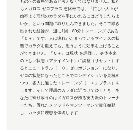
ものへの責務であると考えなくてはなりません。私た
ちメガロス ゼロプラス 恵比寿では、「忙しい人々が
効率よく理想のカラダを手にいれるにはどうしたらよ
いか」という問題に取り組んできました。そこで導き
出された結論が、週に1回、80分トレーニングである
『０＋』です。人は疲れがたまっているマイナスの状
態でカラダを鍛えても、思うように効果を上げること
ができません。『０＋』は現状 を評価し、身体本来
の正しい状態（アライメント）に調整（リセット）す
るとニュートラル（「０」ゼロポジション）になり、
ゼロの状態になったところでコンディションを見極め
つつ、各人に適したトレーニング（「＋」プラス）を
します。そして理想のカラダに近づけてゆくとき、あ
なたに寄り添うのはメガロスが誇る実力派のトレーナ
ーたち。優れたメソッドをマンツーマンで責任始動
し、カラダに理想を体現します。