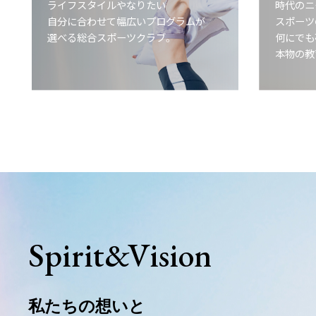
ライフスタイルやなりたい
時代のニ
自分に合わせて幅広いプログラムが
スポーツ
選べる総合スポーツクラブ。
何にでも
本物の教
View more
View mo
Spirit
&
Vision
私たちの想いと