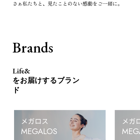
さぁ私たちと、見たことのない感動をご一緒に。
Brands
Life&
をお届けするブラン
ド
メガロス
メガ
MEGALOS
MEGA