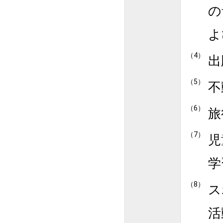
の
よ
出
不
旅
児
学
ス
活