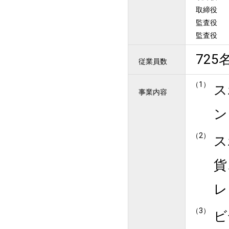
取締役
監査役
監査役
725
従業員数
ス
事業内容
ン
ス
貨
レ
ビ