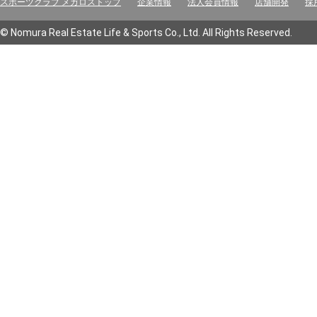
スポーツクラブ メガロストップ
企業情報
法人会員情報
店舗開発
採
© Nomura Real Estate Life & Sports Co., Ltd. All Rights Reserved.