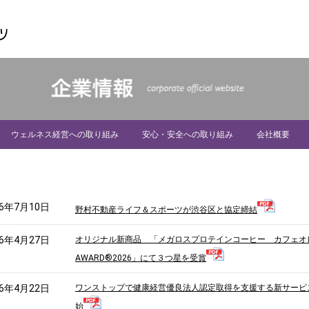
ウェルネス経営への取り組み
安心・安全への取り組み
会社概要
採用情報
グループ企業
26年7月10日
野村不動産ライフ＆スポーツが渋谷区と協定締結
26年4月27日
オリジナル新商品 「メガロスプロテインコーヒー カフェオレ」 「F
AWARD®2026」にて３つ星を受賞
26年4月22日
ワンストップで健康経営優良法人認定取得を支援する新サービス
始