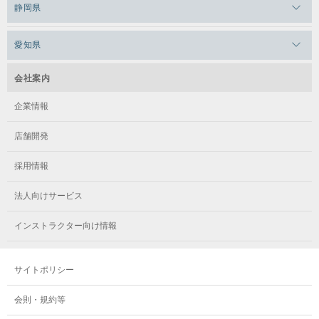
メガロスルフレ田端
静岡県
メガロスルフレ武蔵小金井
メガロス神奈川
メガロス本八幡
メガロスキッズ錦糸町
メガロス浜松市野
メガロス小平テニススクール
愛知県
メガロス日吉
メガロス葛飾
メガロス立川(北口)
メガロステラッセ納屋橋
メガロス綱島
会社案内
メガロス中延
メガロス立川(南口)
メガロス千種
メガロスルフレ綱島
企業情報
メガロス小岩
メガロスルフレ立川南
メガロス市ヶ尾
店舗開発
メガロスルフレ小岩
メガロス八王子
メガロス鷺沼
採用情報
メガロス西新宿キッズアフタースクール
メガロスルフレ八王子
メガロスルフレ鷺沼
法人向けサービス
メガロス南砂町SUNAMO
メガロス調布
メガロス相模大野
インストラクター向け情報
メガロスルフレ南砂町SUNAMO
メガロス町田
メガロスルフレ相模大野
サイトポリシー
メガロス玉川学園テニススクール
メガロス大和
会則・規約等
メガロス東小金井学童クラブ