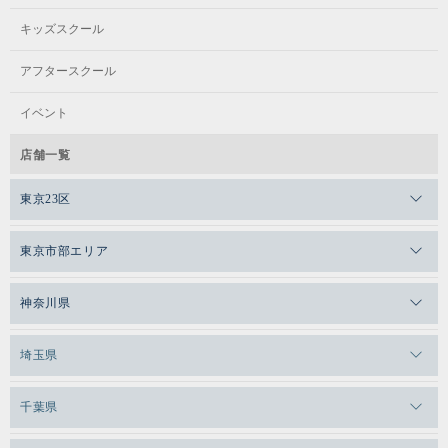
キッズスクール
アフタースクール
イベント
店舗一覧
東京23区
メガロスゼロプラス恵比寿
東京市部エリア
メガロスルフレ恵比寿
メガロス吉祥寺
神奈川県
メガロス日比谷シャンテ
メガロス三鷹
メガロス横浜天王町
埼玉県
メガロス白金台
メガロスルフレ三鷹
メガロス上永谷
メガロス草加
千葉県
メガロス田端
メガロス武蔵小金井
メガロスルフレ上永谷
メガロスルフレ草加
メガロス柏