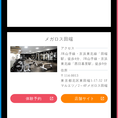
メガロス田端
アクセス
JR山手線・京浜東北線「田端
駅」徒歩4分、JR山手線・京浜
東北線「西日暮里駅」徒歩9分
住所
〒114-0013
東京都北区東田端1-17-32 1F
マルエツ／2～4Fメガロス田端
体験予約
店舗サイト