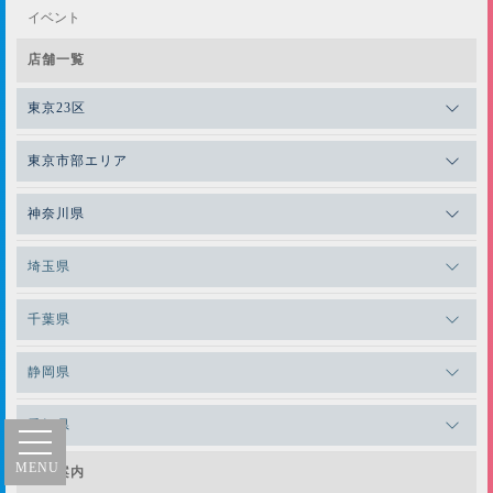
イベント
店舗一覧
東京23区
メガロスゼロプラス恵比寿
東京市部エリア
メガロスルフレ恵比寿
メガロス吉祥寺
神奈川県
メガロス日比谷シャンテ
メガロス三鷹
メガロス横浜天王町
埼玉県
メガロス白金台
メガロスルフレ三鷹
メガロス上永谷
メガロス草加
メガロス田端
千葉県
メガロス武蔵小金井
メガロスルフレ上永谷
メガロスルフレ草加
メガロスルフレ田端
メガロス柏
メガロスルフレ武蔵小金井
静岡県
メガロス神奈川
メガロスキッズ錦糸町
メガロス本八幡
メガロス小平テニススクール
メガロス浜松市野
メガロス日吉
愛知県
メガロス葛飾
メガロス立川(北口)
メガロス綱島
メガロステラッセ納屋橋
会社案内
メガロス中延