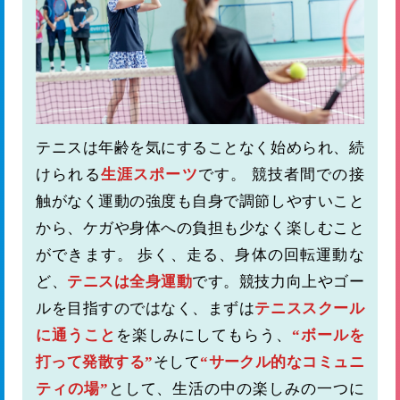
テニスは年齢を気にすることなく始められ、続
けられる
生涯スポーツ
です。 競技者間での接
触がなく運動の強度も自身で調節しやすいこと
から、ケガや身体への負担も少なく楽しむこと
ができます。 歩く、走る、身体の回転運動な
ど、
テニスは全身運動
です。競技力向上やゴー
ルを目指すのではなく、まずは
テニススクール
に通うこと
を楽しみにしてもらう、
“ボールを
打って発散する”
そして
“サークル的なコミュニ
ティの場”
として、生活の中の楽しみの一つに