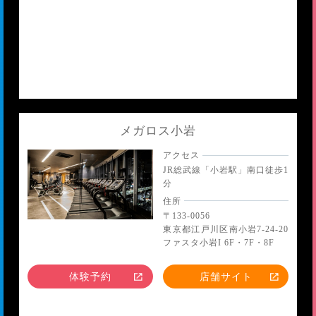
メガロス小岩
アクセス
JR総武線「小岩駅」南口徒歩1
分
住所
〒133-0056
東京都江戸川区南小岩7-24-20
ファスタ小岩I 6F・7F・8F
体験予約
店舗サイト