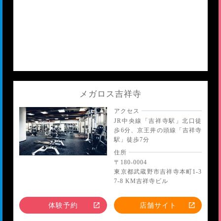
メガロス吉祥寺
アクセス
JR中央線「吉祥寺駅」北口徒
歩6分、京王井の頭線「吉祥寺
駅」徒歩7分
住所
〒180-0004
東京都武蔵野市吉祥寺本町1-3
7-8 KM吉祥寺ビル
体験予約
店舗サイト