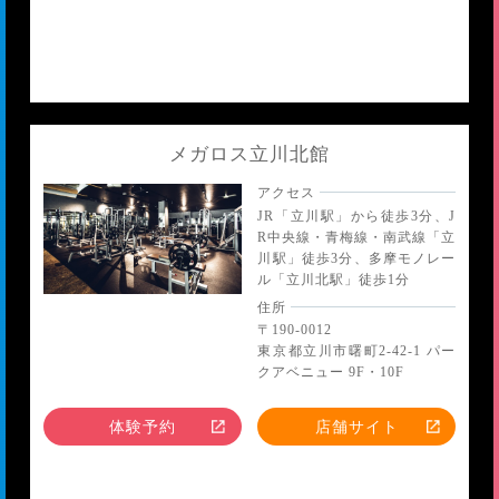
メガロス立川北館
アクセス
JR「立川駅」から徒歩3分、J
R中央線・青梅線・南武線「立
川駅」徒歩3分、多摩モノレー
ル「立川北駅」徒歩1分
住所
〒190-0012
東京都立川市曙町2-42-1 パー
クアベニュー 9F・10F
体験予約
店舗サイト