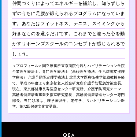
仲間づくりによってエネルギーを補給し、知らずしら
ずのうちに足腰が鍛えられるプログラムになっていま
す。あなたはフィットネス、テニス、スイミングから
好きなものを選ぶだけです。これまでと違った心を動
かすリボーンズスクールのコンセプトが感じられるで
しょう。
＜プロフィール＞国立療養所東京病院付属リハビリテーション学院
卒業理学療法士。専門理学療法士（基礎理学療法、生活環境支援理
学療法） 介護予防認定理学療法士 北里大学医療衛生学部助教授を経
て、平成15年度より東京都老人総合研究所介護予防緊急対策室長。
現在、東京都健康長寿医療センター研究所、介護予防研究テーマ・
高齢者健康増進事業支援室研究部長、高齢者健康増進センター専門
部長。専門領域は、理学療法学、老年学、リハビリテーション医
学。第72回保健文化賞受賞。