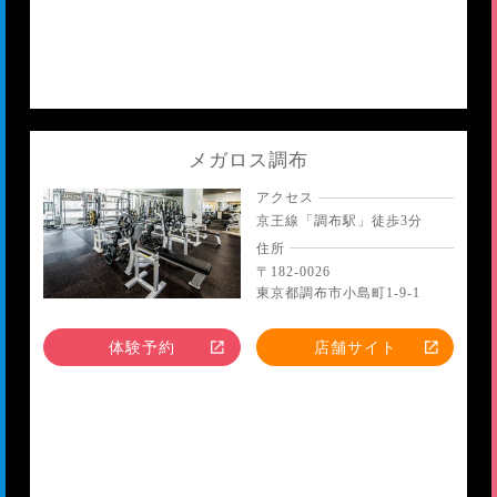
メガロス調布
アクセス
京王線「調布駅」徒歩3分
住所
〒182-0026
東京都調布市小島町1-9-1
体験予約
店舗サイト