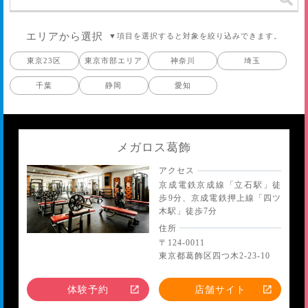
エリアから選択
▼項目を選択すると対象を絞り込みできます。
東京23区
東京市部エリア
神奈川
埼玉
千葉
静岡
愛知
メガロス葛飾
アクセス
京成電鉄京成線「立石駅」徒
歩9分、京成電鉄押上線「四ツ
木駅」徒歩7分
住所
〒124-0011
東京都葛飾区四つ木2-23-10
体験予約
店舗サイト