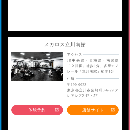
メガロス立川南館
アクセス
JR中央線・青梅線・南武線
「立川駅」徒歩1分、多摩モノ
レール「立川南駅」徒歩1分
住所
〒190-0023
東京都立川市柴崎町3-6-29 ア
レアレア2 4F・5F
体験予約
店舗サイト