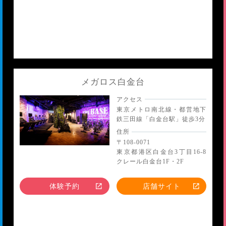
メガロス白金台
アクセス
東京メトロ南北線・都営地下
鉄三田線「白金台駅」徒歩3分
住所
〒108-0071
東京都港区白金台3丁目16-8
クレール白金台1F・2F
体験予約
店舗サイト