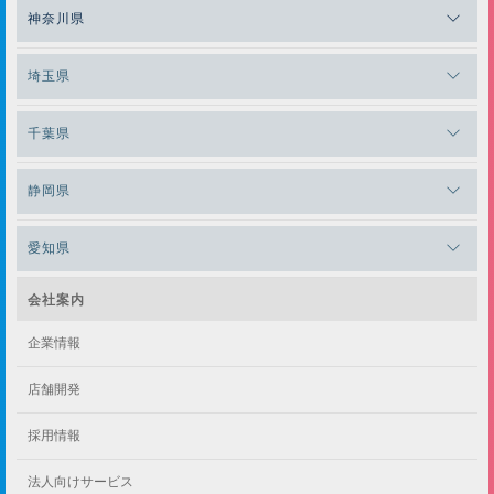
メガロス吉祥寺
神奈川県
メガロス日比谷シャンテ
メガロス三鷹
メガロス横浜天王町
埼玉県
メガロス白金台
メガロスルフレ三鷹
メガロス上永谷
メガロス草加
千葉県
メガロス田端
メガロス武蔵小金井
メガロスルフレ上永谷
メガロスルフレ草加
メガロス柏
メガロスルフレ田端
静岡県
メガロスルフレ武蔵小金井
メガロス神奈川
メガロス本八幡
メガロスキッズ錦糸町
メガロス浜松市野
メガロス小平テニススクール
愛知県
メガロス日吉
メガロス葛飾
メガロス立川(北口)
メガロステラッセ納屋橋
メガロス綱島
会社案内
メガロス中延
メガロス立川(南口)
メガロス千種
メガロスルフレ綱島
企業情報
メガロス小岩
メガロスルフレ立川南
メガロス市ヶ尾
店舗開発
メガロスルフレ小岩
メガロス八王子
メガロス鷺沼
採用情報
メガロス西新宿キッズアフタースクール
メガロスルフレ八王子
メガロスルフレ鷺沼
法人向けサービス