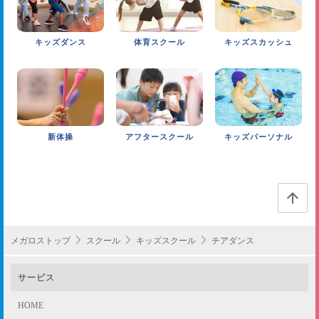
あこがれのユニフォームでダンスをすれば、明るい笑
FINISH
顔が溢れます。
キッズダンス
体育スクール
キッズスカッシュ
※タイムスケジュールは一例です。
新体操
アフタースクール
キッズパーソナル
この
ペー
メガロストップ
スクール
キッズスクール
チアダンス
ジの
イベントでダンス！！
先頭
サービス
へ
発表会やスポーツイベント、地域のお祭りなどで練習
HOME
の成果を披露します。