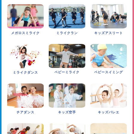
START
八王子店
チームワークを育みます。
ウォームアップ
15分
柔軟、バランス運動などを中心に身体をしっかり温めま
みんなでフォーメーションを組みながらダンスするこ
町田店
す。
とで協調性を養います。
メガロスミライク
ミライクラン
キッズアスリート
15min.
小岩店
基礎練習
15分
アームモーション、ターン、ジャンプなどの基本を学びま
南砂町SUNAMO店
す。
30min.
ベビーミライク
ベビースイミング
ミライクダンス
振り付け
20分
3ヶ月に1曲を目安に、振り付け練習を行っています。
50min.
発表
5分
チアダンス
キッズ空手
キッズバレエ
振り付けを復習しながら、発表します。
55min.
かわいいユニフォームでダンス！
クールダウン
5分