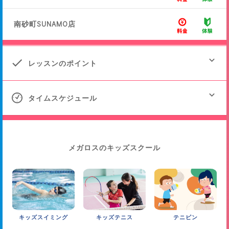
南砂町SUNAMO店
レッスンのポイント
タイムスケジュール
開校店舗
レッスン時間
メガロスのキッズスクール
東京
神奈川
埼玉
千葉
東海
60
葛飾店
min.
武蔵小金井店
キッズスイミング
キッズテニス
テニピン