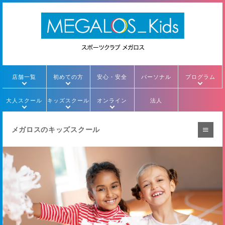
店舗一覧
初めての方
安心・安全
パーソナル
プログラム
大人スクール
キッズスクール
オンライン
法人
メガロスのキッズスクール
スイミング
テニス
メガロスミライク
ミライクラン
ミライクダンス
ベビー
チアダンス
空手
バレエ