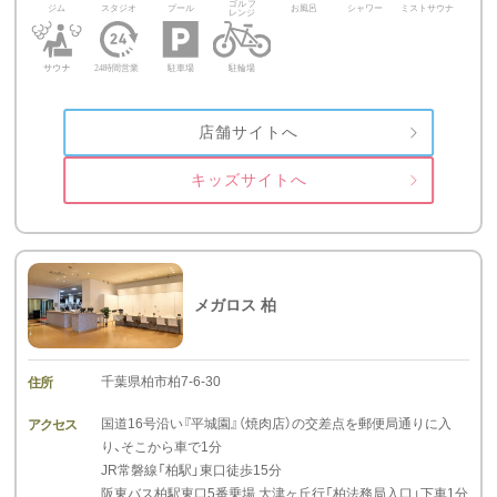
店舗サイトへ
キッズサイトへ
メガロス 柏
千葉県柏市柏7-6-30
住所
国道16号沿い『平城園』（焼肉店）の交差点を郵便局通りに入
アクセス
り、そこから車で1分
JR常磐線「柏駅」東口徒歩15分
阪東バス柏駅東口5番乗場 大津ヶ丘行「柏法務局入口」下車1分