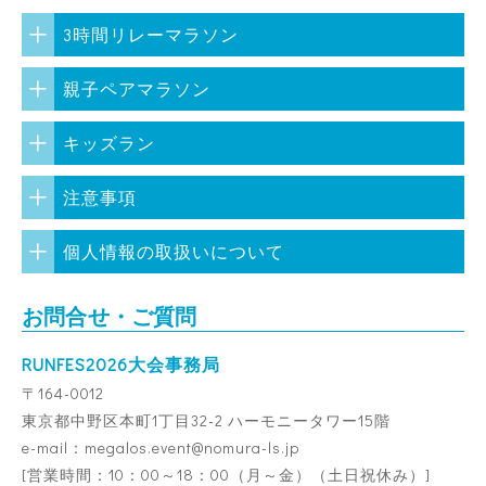
3時間リレーマラソン
親子ペアマラソン
キッズラン
注意事項
個人情報の取扱いについて
お問合せ・ご質問
RUNFES2026大会事務局
〒164-0012
東京都中野区本町1丁目32-2 ハーモニータワー15階
e-mail：
megalos.event@nomura-ls.jp
[営業時間：10：00～18：00（月～金）（土日祝休み）]