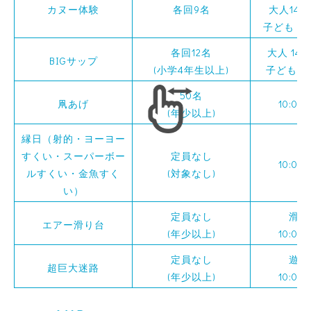
カヌー体験
各回9名
大人14:3
子ども 11:
各回12名
大人 14:3
BIGサップ
(小学4年生以上)
子ども 11:
50名
凧あげ
10:00
(年少以上)
縁日（射的・ヨーヨー
すくい・スーパーボー
定員なし
10:00
ルすくい・金魚すく
(対象なし)
い）
定員なし
滑り
エアー滑り台
(年少以上)
10:00
定員なし
遊び
超巨大迷路
(年少以上)
10:00