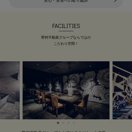
安心・安全への取り組み
2026.07.01
【本気で身体を変えたい！】選
べるパーソナルトレーニング💪
FACILITIES
経験・実績豊富な パーソナルトレ
ーナーが あなた…
野村不動産グループならではの
こだわり空間！
2026.04.24
3Dパノラマビューで館内バー
チャル見学！
マシンジムはもちろん、 営業中実
際にご覧いただくこ…
2026.07.16
【スタジオイベント】8月
BurnG（バンジー）エクササイ
ズ