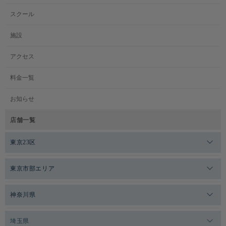
スクール
施設
アクセス
料金一覧
お知らせ
店舗一覧
東京23区
メガロスゼロプラス恵比寿
東京市部エリア
メガロスルフレ恵比寿
メガロス吉祥寺
神奈川県
メガロス日比谷シャンテ
メガロス三鷹
メガロス横浜天王町
埼玉県