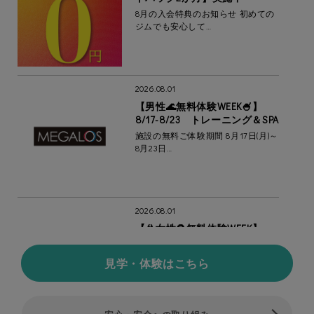
8月の入会特典のお知らせ 初めての
ジムでも安心して…
2026.08.01
【男性🌊無料体験WEEK🍧】
8/17-8/23 トレーニング＆SPA
施設の無料ご体験期間 8月17日(月)～
8月23日…
2026.08.01
【👙女性🌻無料体験WEEK】
8/17-8/23 スタジオ＆トレー
ニング
見学・体験はこちら
”変わりたい女性、集合。” キレイに
なりたい。そん…