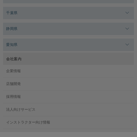
メガロス白金台
メガロスルフレ三鷹
メガロス上永谷
メガロス草加
千葉県
メガロス田端
メガロス武蔵小金井
メガロスルフレ上永谷
メガロスルフレ草加
メガロス柏
メガロスルフレ田端
静岡県
メガロスルフレ武蔵小金井
メガロス神奈川
メガロス本八幡
メガロスキッズ錦糸町
メガロス浜松市野
メガロス小平テニススクール
愛知県
メガロス日吉
メガロス葛飾
メガロス立川(北口)
メガロステラッセ納屋橋
メガロス綱島
会社案内
メガロス中延
メガロス立川(南口)
メガロス千種
メガロスルフレ綱島
企業情報
メガロス小岩
メガロスルフレ立川南
メガロス市ヶ尾
店舗開発
メガロスルフレ小岩
メガロス八王子
メガロス鷺沼
採用情報
メガロス西新宿キッズアフタースクール
メガロスルフレ八王子
メガロスルフレ鷺沼
法人向けサービス
メガロス南砂町SUNAMO
メガロス調布
メガロス相模大野
インストラクター向け情報
メガロスルフレ南砂町SUNAMO
メガロス町田
メガロスルフレ相模大野