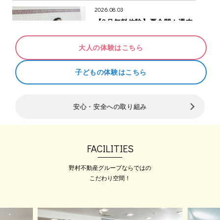
2026.08.03
【8月無料体験】夏全開！週末
無料体験
夏全開！週末無料体験開催 …
大人の体験はこちら
2026.08.07
子どもの体験はこちら
【無料体験WEEK】8/24~8/30
ホットヨガ・マシンピラティス
体験してみませんか？
安心・安全への取り組み
【無料体験WEEK】 8月24日（月）
～8月30日…
FACILITIES
野村不動産グループならではの
2026.08.07
こだわり空間！
【施設見学ご案内】時間がない
方はまず見学を！受付中♪
ショッピングモール内のスポーツク
ラブで気軽に 「カ…