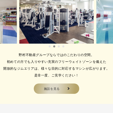
2026.08.07
８月【成人水泳教室】体験受付
中！！
【成人水泳教室】体験受付中！！
&n…
野村不動産グループならではのこだわりの空間。
初めての方でも入りやすい充実のフリーウェイトゾーンを備えた
2026.08.07
開放的なジムエリアは、様々な目的に対応するマシンが広がります。
【スイミング】大人パーソナル
是非一度、ご見学ください！
レッスン30・60分 集団指導
でなくマンツーマンだからこ
そ、悩み、不安解消をサポート
施設を見る
させていただきます！
パーソナルレッスンとは・・・ 一
人一人の目的やご要…
2026.08.07