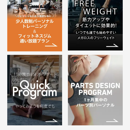
2026.06.01
少人数パーソナルトレーニング
体験のお知らせ
月1万円台で少人数パーソナルトレ
ーニング＆ストレッ…
2026.08.03
【8月】エステキャンペーンの
お知らせ
≪8月キャンペーン≫ ➀お腹集中ケ
ア 3回トライア…
2026.03.30
第４回 MEGALOS BODY