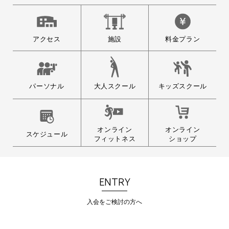
CONTEST（inサンパール荒川）
来る2026年８月９日（日）にメガロ
ス全店イベント…
アクセス
施設
料金プラン
2026.06.01
大人スクール
パーソナル
キッズスクール
2026年4月～9月 スクールカ
レンダー
いつもメガロスをご利用いただきあ
りがとうございます…
オンライン
オンライン
スケジュール
フィットネス
ショップ
ENTRY
入会をご検討の方へ