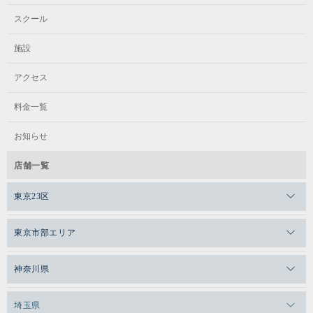
スクール
施設
アクセス
料金一覧
お知らせ
店舗一覧
東京23区
メガロスゼロプラス恵比寿
東京市部エリア
メガロスルフレ恵比寿
メガロス吉祥寺
神奈川県
メガロス日比谷シャンテ
メガロス三鷹
メガロス横浜天王町
埼玉県
メガロス白金台