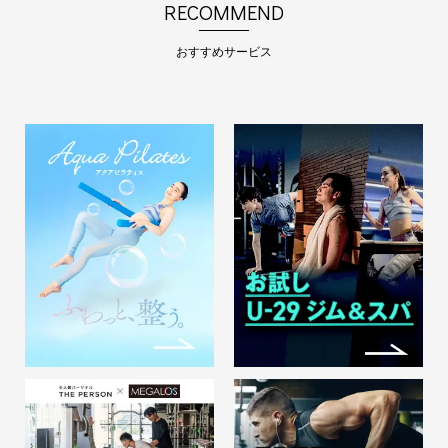
RECOMMEND
８月【ＲＥＢＯＮＳＳＷＩＭ】
体験受付中！！今から始める元
おすすめサービス
気習慣！！
【ＲＥＢＯＮＳ ＳＷＩＭ】体験受
付中！！ &nbs…
2026.08.07
29歳以下 新規入会時限定プ
ラン
メガロスを気軽に体験できる「お試
しアンダー会員」を…
2026.07.20
8/31(月)まで【ビジターチケッ
ト】セット割販売開始
～ビジターチケットとは～ メガロ
ス会員ではない方の…