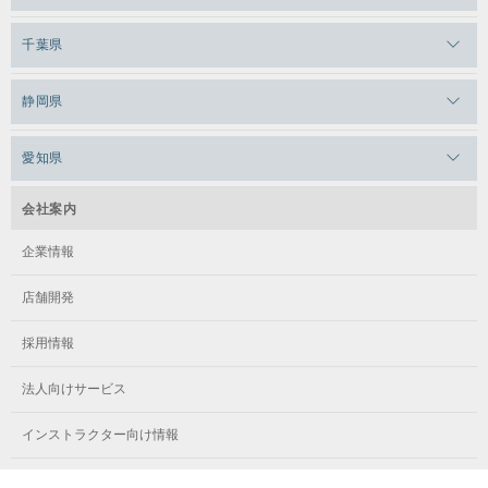
メガロスルフレ三鷹
メガロス上永谷
メガロス草加
千葉県
メガロス田端
メガロス武蔵小金井
メガロスルフレ上永谷
メガロスルフレ草加
メガロス柏
メガロスルフレ田端
静岡県
メガロスルフレ武蔵小金井
メガロス神奈川
メガロス本八幡
メガロスキッズ錦糸町
メガロス浜松市野
メガロス小平テニススクール
愛知県
メガロス日吉
メガロス葛飾
メガロス立川(北口)
メガロステラッセ納屋橋
メガロス綱島
会社案内
メガロス中延
メガロス立川(南口)
メガロス千種
メガロスルフレ綱島
企業情報
メガロス小岩
メガロスルフレ立川南
メガロス市ヶ尾
店舗開発
メガロスルフレ小岩
メガロス八王子
メガロス鷺沼
採用情報
メガロス西新宿キッズアフタースクール
メガロスルフレ八王子
メガロスルフレ鷺沼
法人向けサービス
メガロス南砂町SUNAMO
メガロス調布
メガロス相模大野
インストラクター向け情報
メガロスルフレ南砂町SUNAMO
メガロス町田
メガロスルフレ相模大野