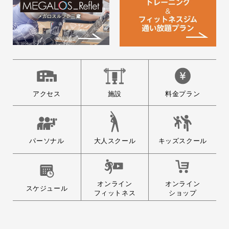
各種ご案内
各種ご案内を以下からご確認頂けま
す。 ↓ ↓ コチ…
2026.06.11
8/14(金)～8/17(月) 夏期休館の
アクセス
施設
料金プラン
お知らせ
メガロス三鷹店は下記の期間、夏期
休館日とさせていた…
大人スクール
パーソナル
キッズスクール
オンライン
オンライン
スケジュール
フィットネス
ショップ