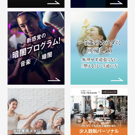
「ビジターチケット」とは… 会員登
録をせずに、メガ…
2026.08.05
8月スイムスクール体験受付中
◆泳げない方でも大歓迎◆
◆泳げない方も大歓迎◆ 習いたい
けど…
2026.06.15
【重要】ロッカールーム（浴室
エリア含む）およびプールエリ
ア利用時間変更のお知らせ
ロッカールーム（浴室エリア含む）
およびプールエリア…
2024.08.06