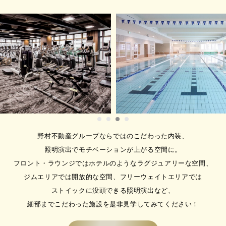
に利用してから考えたい方は、
まずは体験がおススメです！～
見学体験、受付中～
メガロス三鷹では、施設見学やフ
ィット…
2026.08.01
【広い！使いやすい！台数豊
富！】三鷹駅徒歩2分、好立地
で充実したフリーウエイトエリ
ア！～ジム経験者から初心者ま
で大歓迎～
三鷹駅徒歩2分（駅近） 広い！使
野村不動産グループならではのこだわった内装、
いや…
照明演出でモチベーションが上がる空間に。
2026.08.01
フロント・ラウンジではホテルのようなラグジュアリーな空間、
【マシンピラティスパーソナル
ジムエリアでは開放的な空間、フリーウェイトエリアでは
大好評受付中！！】🔰運動初心
ストイックに没頭できる照明演出など、
者も始めやすい🔰骨格改善・姿
勢改善・スタイルアップにおス
細部までこだわった施設を是非見学してみてください！
スメ！！
～★★大人気マシンピラティス