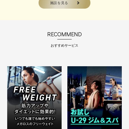
施設を見る
パ…
2026.08.01
【パーソナルトレーニング体験
受付中】～自己流卒業。結果に
RECOMMEND
こだわる夏へ～ひとりでは続か
なかった人こそ、パーソナル
へ！
おすすめサービス
2026年、8月夏。 …
2026.01.01
お試しアンダー29 会員 受付中
29歳以下 新規入会時限定プラン
メガロスを気軽に…
2026.06.01
＜期間限定＞🌻夏期ビジターチ
ケットセット割販売🍉