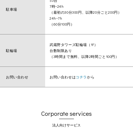
53台
7時~24h
駐車場
（最初の30分300円、以降20分ごと200円）
24h~7h
（60分100円）
武蔵野タワーズ駐輪場（1F）
駐輪場
台数制限あり
（3時間まで無料、以降2時間ごと100円）
お問い合わせ
お問い合わせは
コチラ
から
Corporate services
法人向けサービス