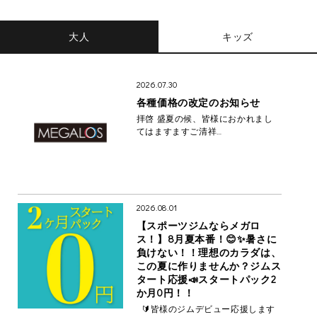
大人
キッズ
2026.07.30
各種価格の改定のお知らせ
拝啓 盛夏の候、皆様におかれまし
てはますますご清祥…
2026.08.01
【スポーツジムならメガロ
ス！】8月夏本番！😊✨暑さに
負けない！！理想のカラダは、
この夏に作りませんか？ジムス
タート応援📣スタートパック2
か月0円！！
🔰皆様のジムデビュー応援します