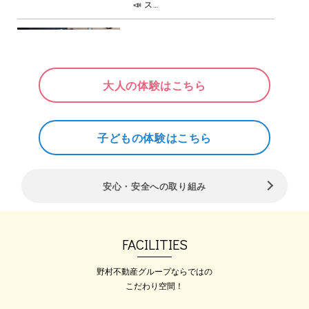
📣 ス…
2026.08.01
【完全予約制】施設無料見学受
付中！初心者から経験者まで、
あなたに合わせた個別案内を行
大人の体験はこちら
います🍀
お客様お一人おひとりに合わせた丁
寧なご案内とお待た…
子どもの体験はこちら
2026.08.09
【フィットネスジム体験！大好
評受付中】『来月から』は、卒
安心・安全への取り組み
業！！8月こそスタートの月！
悩んでいる方は、まずは体験か
らしてみませんか？
ジム・スタジオレッスン サウナ・
FACILITIES
スパ…
野村不動産グループならではの
2026.08.01
こだわり空間！
【施設見学・体験のご案内】時
間がない方はまず見学を！実際