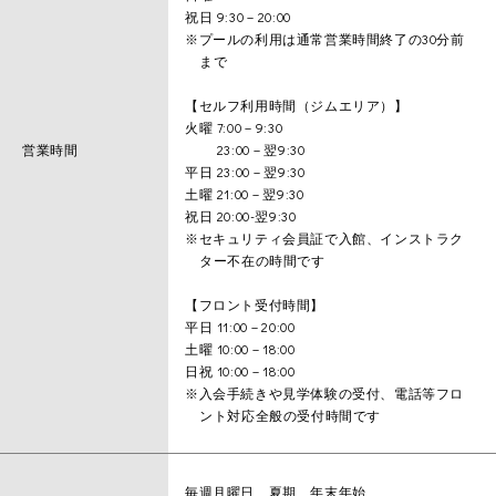
祝日 9:30－20:00
※プールの利用は通常営業時間終了の30分前
まで
【セルフ利用時間（ジムエリア）】
火曜 7:00－9:30
営業時間
23:00－翌9:30
平日 23:00－翌9:30
土曜 21:00－翌9:30
祝日 20:00-翌9:30
※セキュリティ会員証で入館、インストラク
ター不在の時間です
【フロント受付時間】
平日 11:00－20:00
土曜 10:00－18:00
日祝 10:00－18:00
※入会手続きや見学体験の受付、電話等フロ
ント対応全般の受付時間です
毎週月曜日、夏期、年末年始