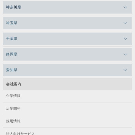
メガロスルフレ恵比寿
メガロス吉祥寺
神奈川県
メガロス日比谷シャンテ
メガロス三鷹
メガロス横浜天王町
埼玉県
メガロス白金台
メガロスルフレ三鷹
メガロス上永谷
メガロス草加
千葉県
メガロス田端
メガロス武蔵小金井
メガロスルフレ上永谷
メガロスルフレ草加
メガロス柏
メガロスルフレ田端
静岡県
メガロスルフレ武蔵小金井
メガロス神奈川
メガロス本八幡
メガロスキッズ錦糸町
メガロス浜松市野
メガロス小平テニススクール
愛知県
メガロス日吉
メガロス葛飾
メガロス立川(北口)
メガロステラッセ納屋橋
メガロス綱島
会社案内
メガロス中延
メガロス立川(南口)
メガロス千種
メガロスルフレ綱島
企業情報
メガロス小岩
メガロスルフレ立川南
メガロス市ヶ尾
店舗開発
メガロスルフレ小岩
メガロス八王子
メガロス鷺沼
採用情報
メガロス西新宿キッズアフタースクール
メガロスルフレ八王子
メガロスルフレ鷺沼
法人向けサービス