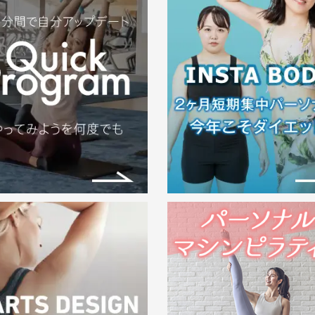
★【2026年6月1日～】ビジター
ケット期間限定セット割販売の
らせ★
「ビジターチケット」とは… 会員登
しなくても、…
2026.04.07
第４回 MEGALOS BODY
CONTEST（inサンパール荒川）
来る2026年８月９日（日）にメガロ
全店イベント…