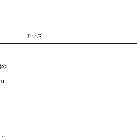
キッズ
館の
11…