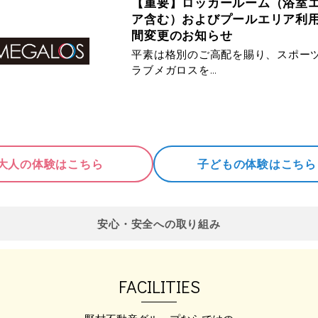
【重要】ロッカールーム（浴室
ア含む）およびプールエリア利
間変更のお知らせ
平素は格別のご高配を賜り、スポー
ラブメガロスを…
2026.08.06
大人の体験はこちら
子どもの体験はこちら
【8月フィットネス情報】この夏
『新しい自分を始めよう』初め
方も、慣れている方も、一度施
お試しください！
安心・安全への取り組み
運動を始めたいけど、この時期に外
くて動く気にな…
FACILITIES
2026.08.06