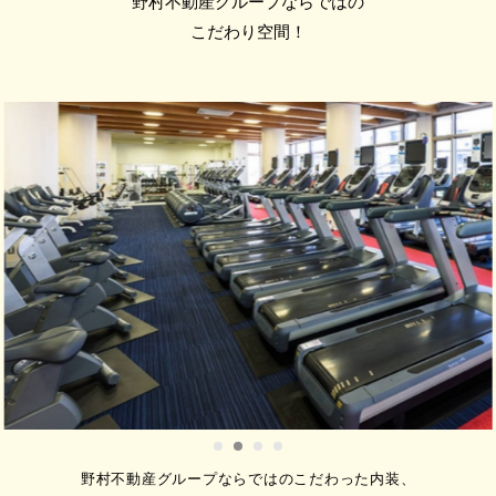
野村不動産グループならではの
【8月おすすめ会員プラン】ジム
こだわり空間！
サウナ・水風呂でサクッとジム
しませんか？
【アンダー29ジム＆スパ】 6，600
（税込）/…
2026.08.06
【8月フィットネス情報】身体を
えたい方！パーソナルトレーニ
に興味のある方必見！50分初回
料金：3,300円(税込)でご案内い
ます！
メガロス柏店のパーソナルトレーナ
わかりやすく …
野村不動産グループならではのこだわった内装、