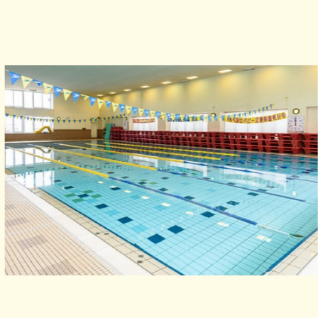
＆
利用
円
変
ング
体験
たし
ーが