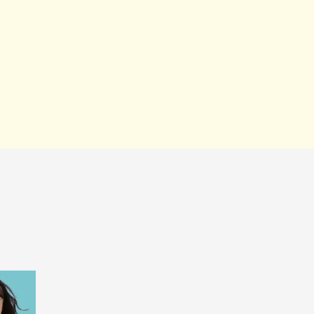
ピ
をサ
ガ
丈