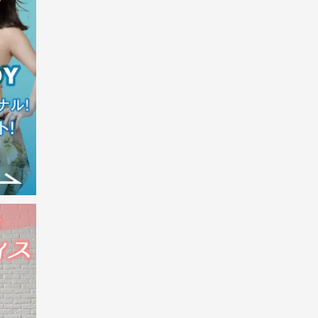
チ
お知
録を
ス