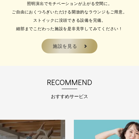
照明演出でモチベーションが上がる空間に。
2026.08.06
ご自由におくつろぎいただける開放的なラウンジもご用意。
【8月フィットネス情報】マシン
ストイックに没頭できる設備を完備。
ラティスでしなやかな身体作り
ポートいたします！
細部までこだわった施設を是非見学してみてください！
現在流行中のマシンピラティスがメ
ロ…
施設を見る
2026.08.01
【テニス】8月無料体験実施中！
8/11(火・祝)無料体験会
RECOMMEND
ラケットを持ったことがなくても大
夫‼まずはボール…
おすすめサービス
2025.06.01