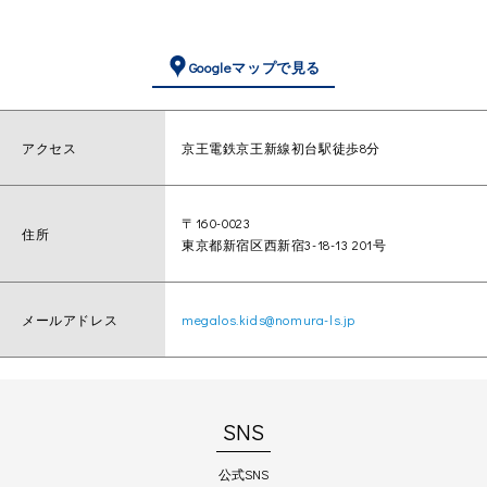
Googleマップで見る
アクセス
京王電鉄京王新線初台駅徒歩8分
〒160-0023
住所
東京都新宿区西新宿3-18-13 201号
メールアドレス
megalos.kids@nomura-ls.jp
SNS
公式SNS