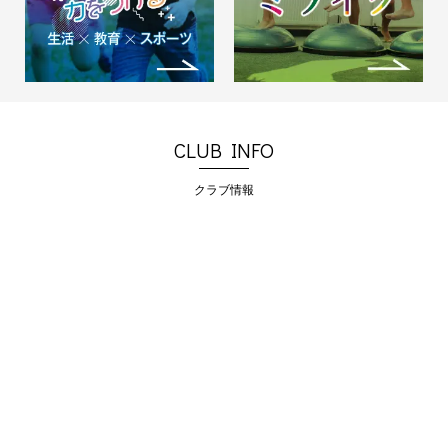
CLUB INFO
クラブ情報