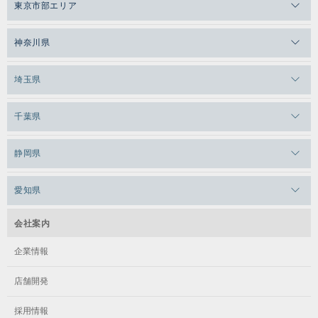
東京市部エリア
メガロスルフレ恵比寿
メガロス吉祥寺
神奈川県
メガロス日比谷シャンテ
メガロス三鷹
メガロス横浜天王町
埼玉県
メガロス白金台
メガロスルフレ三鷹
メガロス上永谷
メガロス草加
千葉県
メガロス田端
メガロス武蔵小金井
メガロスルフレ上永谷
メガロスルフレ草加
メガロス柏
メガロスルフレ田端
静岡県
メガロスルフレ武蔵小金井
メガロス神奈川
メガロス本八幡
メガロスキッズ錦糸町
メガロス浜松市野
メガロス小平テニススクール
愛知県
メガロス日吉
メガロス葛飾
メガロス立川(北口)
メガロステラッセ納屋橋
メガロス綱島
会社案内
メガロス中延
メガロス立川(南口)
メガロス千種
メガロスルフレ綱島
企業情報
メガロス小岩
メガロスルフレ立川南
メガロス市ヶ尾
店舗開発
メガロスルフレ小岩
メガロス八王子
メガロス鷺沼
採用情報