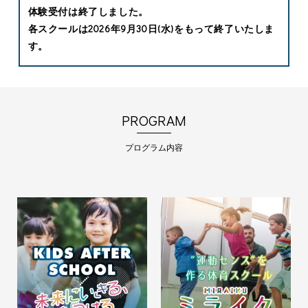
体験受付は終了しました。
各スクールは
2026年9月30日(水)
をもって終了いたしま
す。
PROGRAM
プログラム内容