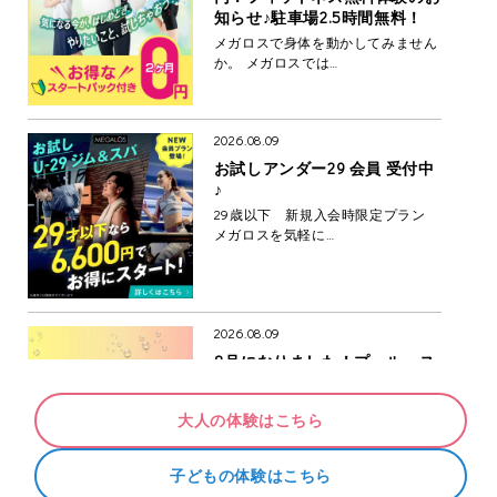
知らせ♪駐車場2.5時間無料！
メガロスで身体を動かしてみません
か。 メガロスでは…
2026.08.09
お試しアンダー29 会員 受付中
♪
29歳以下 新規入会時限定プラン
メガロスを気軽に…
2026.08.09
8月になりました！プール・ス
パ・サウナを利用しませんか？
8月夏本番になりました！ メガロス
大人の体験はこちら
ではジム以外にも…
子どもの体験はこちら