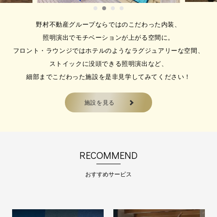
野村不動産グループならではのこだわった内装、
照明演出でモチベーションが上がる空間に。
2026.07.22
フロント・ラウンジではホテルのようなラグジュアリーな空間、
パーソナルトレーニングで運動
ストイックに没頭できる照明演出など、
を習慣化！
細部までこだわった施設を是非見学してみてください！
【会員種別：パーソナル４】 パー
ソナル月4回（1回…
施設を見る
2026.05.26
夏期ビジターチケット販売のご
RECOMMEND
案内
🌻夏期ビジターチケット販売のご案
おすすめサービス
内🌻 …