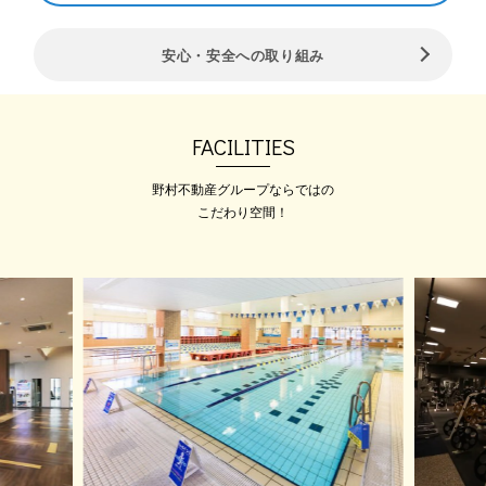
2026.07.29
安心・安全への取り組み
【成人テニス】 8月エアコン
増設♬ より快適に！
メガロス千種のインドアテニスなら
エアコン完備！ …
FACILITIES
野村不動産グループならではの
こだわり空間！
2026.08.01
【パーソナルマシンピラティス
体験受付中！】
ピラティス3,850円（税込）体験
レ…
2026.08.01
2か月で、本気のカラダ改革
INSTA BODY ２カ月短期集中ダイエ
ット パ…