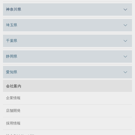
メガロスルフレ恵比寿
メガロス吉祥寺
神奈川県
メガロス日比谷シャンテ
メガロス三鷹
メガロス横浜天王町
埼玉県
メガロス白金台
メガロスルフレ三鷹
メガロス上永谷
メガロス草加
千葉県
メガロス田端
メガロス武蔵小金井
メガロスルフレ上永谷
メガロスルフレ草加
メガロス柏
メガロスルフレ田端
静岡県
メガロスルフレ武蔵小金井
メガロス神奈川
メガロス本八幡
メガロスキッズ錦糸町
メガロス浜松市野
メガロス小平テニススクール
愛知県
メガロス日吉
メガロス葛飾
メガロス立川(北口)
メガロステラッセ納屋橋
メガロス綱島
会社案内
メガロス中延
メガロス立川(南口)
メガロス千種
メガロスルフレ綱島
企業情報
メガロス小岩
メガロスルフレ立川南
メガロス市ヶ尾
店舗開発
メガロスルフレ小岩
メガロス八王子
メガロス鷺沼
採用情報
メガロス西新宿キッズアフタースクール
メガロスルフレ八王子