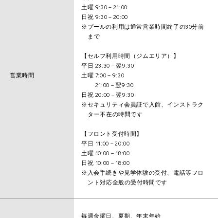
土曜 9:30－21:00
日祝 9:30－20:00
※プールの利用は通常営業時間終了の30分前
まで
【セルフ利用時間（ジムエリア）】
平日 23:30－翌9:30
営業時間
土曜 7:00－9:30
21:00－翌9:30
日祝 20:00－翌9:30
※セキュリティ会員証で入館、インストラク
ター不在の時間です
【フロント受付時間】
平日 11:00－20:00
土曜 10:00－18:00
日祝 10:00－18:00
※入会手続きや見学体験の受付、電話等フロ
ント対応全般の受付時間です
毎週金曜日、夏期、年末年始