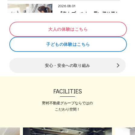
2026.08.01
【海もプールも、思い切り楽し
めるカラダへ】8月1日（土）～
9日（日）マシンジム無料開放
大人の体験はこちら
のお知らせ♪
仕事だけじゃ、もったいない 海
も、プールも、旅行も…
子どもの体験はこちら
2026.08.01
安心・安全への取り組み
短期集中ダイエットパーソナル
【INSTABODY】1名様限定募集
中※8月15日（土）まで
2ヶ月でボディメイク!!! 経験・実績
FACILITIES
豊富な パー…
野村不動産グループならではの
こだわり空間！
2026.07.30
今年も開催！メガロス全店イベ
ントBLUE WALK 2026年開催！
★2026年メガロス名物ウォーキング