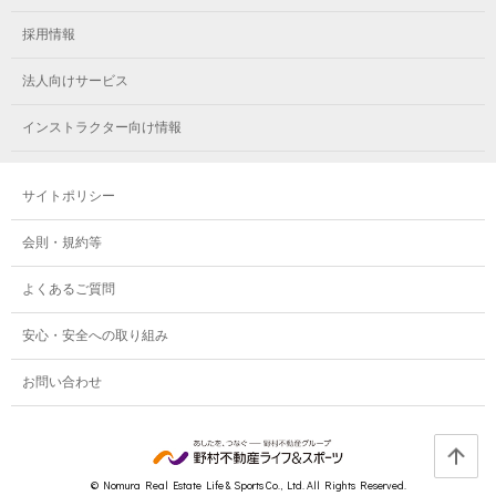
メガロスルフレ小岩
メガロス八王子
メガロス鷺沼
採用情報
メガロス西新宿キッズアフタースクール
メガロスルフレ八王子
メガロスルフレ鷺沼
法人向けサービス
メガロス南砂町SUNAMO
メガロス調布
メガロス相模大野
インストラクター向け情報
メガロスルフレ南砂町SUNAMO
メガロス町田
メガロスルフレ相模大野
サイトポリシー
メガロス玉川学園テニススクール
メガロス大和
会則・規約等
メガロス東小金井学童クラブ
よくあるご質問
安心・安全への取り組み
お問い合わせ
© Nomura Real Estate Life & Sports Co., Ltd. All Rights Reserved.