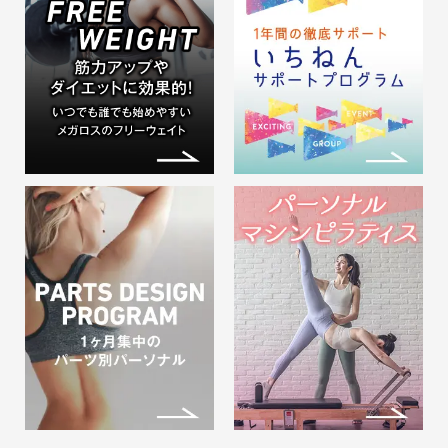
メガロスを気軽に…
2026.08.01
効率よくカラダを変えたいなら
フリーウェイト！マシンジムラ
インナップ！
※メガロス鷺沼店では、 より多く
の方に快適にご利用…
2026.08.01
【ルフレ】会員種別紹介！お得
なアンダー会員もあります！
メガロスルフレとは・・・ 女性の
ための美活スタジオ…
2026.08.01
【ビジターチケット】8/31まで