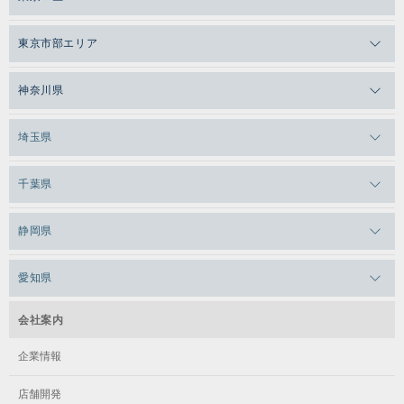
メガロスゼロプラス恵比寿
東京市部エリア
メガロスルフレ恵比寿
メガロス吉祥寺
神奈川県
メガロス日比谷シャンテ
メガロス三鷹
メガロス横浜天王町
埼玉県
メガロス白金台
メガロスルフレ三鷹
メガロス上永谷
メガロス草加
千葉県
メガロス田端
メガロス武蔵小金井
メガロスルフレ上永谷
メガロスルフレ草加
メガロス柏
メガロスルフレ田端
静岡県
メガロスルフレ武蔵小金井
メガロス神奈川
メガロス本八幡
メガロスキッズ錦糸町
メガロス浜松市野
メガロス小平テニススクール
愛知県
メガロス日吉
メガロス葛飾
メガロス立川(北口)
メガロステラッセ納屋橋
メガロス綱島
会社案内
メガロス中延
メガロス立川(南口)
メガロス千種
メガロスルフレ綱島
企業情報
メガロス小岩
メガロスルフレ立川南
メガロス市ヶ尾
店舗開発