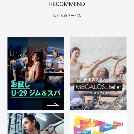
RECOMMEND
【見学予約受付中！】館内を実
際にご覧いただき、目的・生活
おすすめサービス
スタイルに合わせたご提案いた
します！
メガロス鷺沼店で「カラダ作り」し
ませんか！？ 広く…
2026.06.11
2026年8月 夏期休館のお知ら
せ
会員の皆様には日頃よりご利用いた
だきまして誠にあり…
2026.08.01
ジムもスパも、この価格で！
29歳以下限定！特別プランで
始める、理想のダイエット＆ス
トレスフリー生活！
29歳以下 新規入会時限定プラン