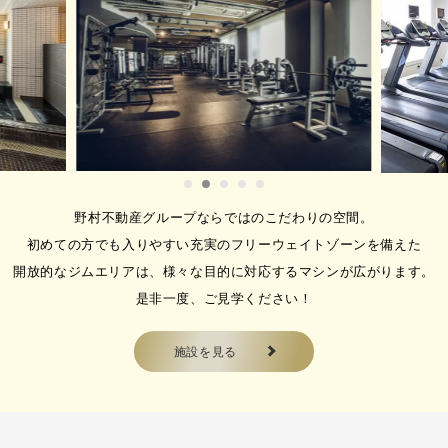
イベント★ 【…
2026.08.01
【選べるスタジオ体験】ホット
ヨーガ（温める）・マシンピラ
ティス（整える）体験のご案
内！
温める × 整える × 引き締める
野村不動産グループならではのこだわりの空間。
ホットプログラ…
初めての方でも入りやすい充実のフリーウェイトゾーンを備えた
2026.08.01
開放的なジムエリアは、様々な目的に対応するマシンが広がります。
【ゴルフスクール】8月無料体
是非一度、ご見学ください！
験受付中⛳ゴルフ×ジム×サウナ
が体験できます！
施設を見る
メガロスのゴルフスクール ・レベ
ルに合わせたレ…
2026.08.01