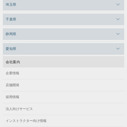
メガロス横浜天王町
埼玉県
メガロス白金台
メガロスルフレ三鷹
メガロス上永谷
メガロス草加
千葉県
メガロス田端
メガロス武蔵小金井
メガロスルフレ上永谷
メガロスルフレ草加
メガロス柏
メガロスルフレ田端
静岡県
メガロスルフレ武蔵小金井
メガロス神奈川
メガロス本八幡
メガロスキッズ錦糸町
メガロス浜松市野
メガロス小平テニススクール
愛知県
メガロス日吉
メガロス葛飾
メガロス立川(北口)
メガロステラッセ納屋橋
メガロス綱島
会社案内
メガロス中延
メガロス立川(南口)
メガロス千種
メガロスルフレ綱島
企業情報
メガロス小岩
メガロスルフレ立川南
メガロス市ヶ尾
店舗開発
メガロスルフレ小岩
メガロス八王子
メガロス鷺沼
採用情報
メガロス西新宿キッズアフタースクール
メガロスルフレ八王子
メガロスルフレ鷺沼
法人向けサービス
メガロス南砂町SUNAMO
メガロス調布
メガロス相模大野
インストラクター向け情報
メガロスルフレ南砂町SUNAMO