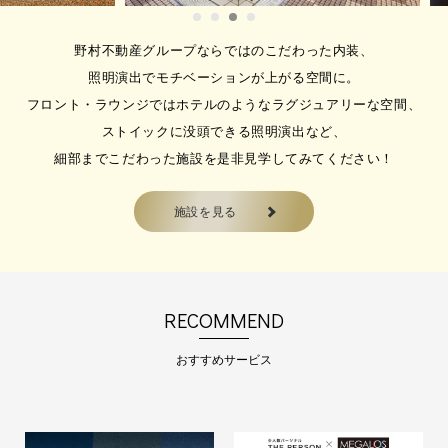
は、8月体験を実施…
野村不動産グループならではのこだわった内装、
2026.08.01
【施設無料見学】 続くか不安
照明演出でモチベーションが上がる空間に。
な方・・・まずは施設見学がお
フロント・ラウンジではホテルのようなラグジュアリーな空間、
すすめ
ストイックに没頭できる照明演出など、
【施設無料見学】 <こんな方にオス
スメ>…
細部までこだわった施設を是非見学してみてください！
施設を見る
2026.08.01
【施設見学・体験】のご案内
メガロス吉祥寺では、施設見学やフ
ィットネス体験、ス…
RECOMMEND
おすすめサービス
2026.08.01
【お試しアンダー29】 会員受
付中