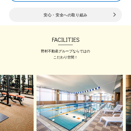
2026.06.15
安心・安全への取り組み
ロッカールーム（浴室エリア含
む）およびプールエリア利用時
間変更のお知らせ
平素は格別のご高配を賜り、メガロ
FACILITIES
ス吉祥寺をご愛顧い…
野村不動産グループならではの
こだわり空間！
2026.08.04
メガロス全店イベント‼BLUE
WALK‼
来る2026年10月11日（日）にメガロ
ス全店イベ…
2026.08.01
【施設体験】夏本番、はじめる
一歩を応援
薄着になるこの季節。 メガロスで