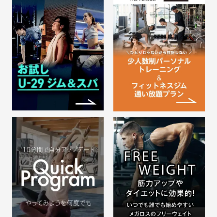
29歳以下 新規入会時限定プラン
メガロスを気軽に…
2026.08.01
【大人の習い事特集】 週１回
の習い事にチャレンジ ~お得な
入会キャンペーン実施中~
大人の習い事特集 決まった曜日の
決まった時間に、新…
2026.08.01
【ゴルフスクール】 スキルア
ップでコースデビューを応援！
スクールでコースデビューを応援
◆メ…