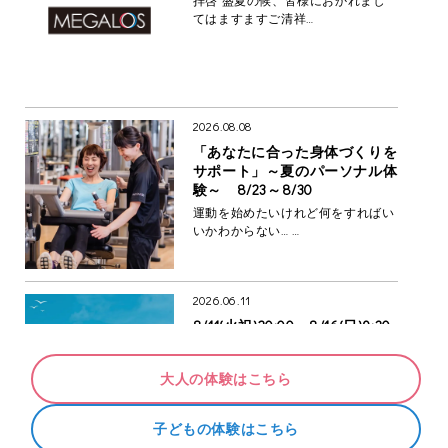
てはますますご清祥…
2026.08.08
「あなたに合った身体づくりを
サポート」～夏のパーソナル体
験～ 8/23～8/30
運動を始めたいけれど何をすればい
いかわからない… …
2026.06.11
8/11(火祝)20:00～8/16(日)9:30
まで 夏期休館のお知らせ
いつもメガロス吉祥寺をご利用くだ
大人の体験はこちら
さいまして 誠にあ…
子どもの体験はこちら