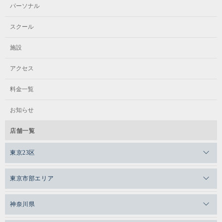
パーソナル
スクール
施設
アクセス
料金一覧
お知らせ
店舗一覧
東京23区
メガロスゼロプラス恵比寿
東京市部エリア
メガロスルフレ恵比寿
メガロス吉祥寺
神奈川県
メガロス日比谷シャンテ
メガロス三鷹