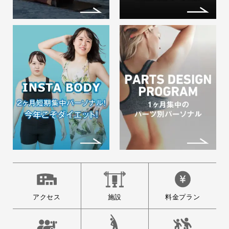
2026.08.01
★ビジターチケット販売【8/31
まで】のお知らせ★
「ビジターチケット」とは… 会員登
録をしなくても、…
2026.08.01
【エステルーム】 お得なお知
らせ
メガロス吉祥寺館内エステルームの
ご案内 メガロス吉…
アクセス
施設
料金プラン