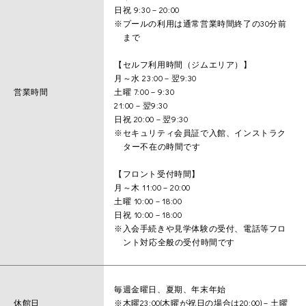
日祝 9:30－20:00
※プールの利用は通常営業時間終了の30分前
まで
【セルフ利用時間（ジムエリア）】
月～水 23:00－翌9:30
営業時間
土曜 7:00－9:30
21:00－翌9:30
日祝 20:00－翌9:30
※セキュリティ会員証で入館、インストラク
ター不在の時間です
【フロント受付時間】
月～木 11:00－20:00
土曜 10:00－18:00
日祝 10:00－18:00
※入会手続きや見学体験の受付、電話等フロ
ント対応全般の受付時間です
毎週金曜日、夏期、年末年始
休館日
※木曜23:00(木曜が祝日の場合は20:00)－土曜