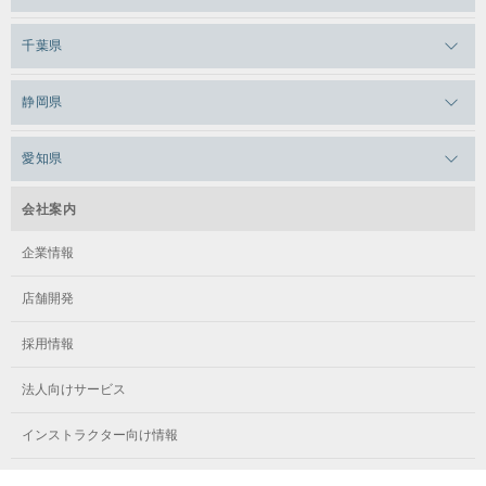
メガロス白金台
メガロスルフレ三鷹
メガロス上永谷
メガロス草加
千葉県
メガロス田端
メガロス武蔵小金井
メガロスルフレ上永谷
メガロスルフレ草加
メガロス柏
メガロスルフレ田端
静岡県
メガロスルフレ武蔵小金井
メガロス神奈川
メガロス本八幡
メガロスキッズ錦糸町
メガロス浜松市野
メガロス小平テニススクール
愛知県
メガロス日吉
メガロス葛飾
メガロス立川(北口)
メガロステラッセ納屋橋
メガロス綱島
会社案内
メガロス中延
メガロス立川(南口)
メガロス千種
メガロスルフレ綱島
企業情報
メガロス小岩
メガロスルフレ立川南
メガロス市ヶ尾
店舗開発
メガロスルフレ小岩
メガロス八王子
メガロス鷺沼
採用情報
メガロス西新宿キッズアフタースクール
メガロスルフレ八王子
メガロスルフレ鷺沼
法人向けサービス
メガロス南砂町SUNAMO
メガロス調布
メガロス相模大野
インストラクター向け情報
メガロスルフレ南砂町SUNAMO
メガロス町田
メガロスルフレ相模大野