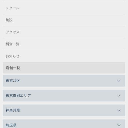
スクール
施設
アクセス
料金一覧
お知らせ
店舗一覧
東京23区
メガロスゼロプラス恵比寿
東京市部エリア
メガロスルフレ恵比寿
メガロス吉祥寺
神奈川県
メガロス日比谷シャンテ
メガロス三鷹
メガロス横浜天王町
埼玉県