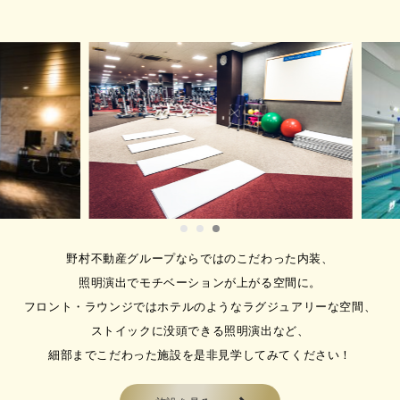
8月🎾テニス無料体験レッスン
参加募集中🎾サウナ・お風呂・
ジムも利用可能♪
🎾無料体験WEEK🎾 8/17(月)-8/30
(日…
2026.08.08
🎾8月11日（火祝）・16日
（日）初心者！体験募集中🎾
【無料体験レッスン受付中！】 8月1
1日（火祝）：…
野村不動産グループならではのこだわった内装、
2026.07.30
照明演出でモチベーションが上がる空間に。
8月🌸グループマシンピラティ
フロント・ラウンジではホテルのようなラグジュアリーな空間、
ス・ホットヨーガ体験🌸
ストイックに没頭できる照明演出など、
女性専用スタジオ「メガロスルフレ
細部までこだわった施設を是非見学してみてください！
草加」より グルー…