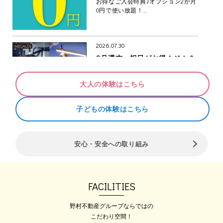
お得なご入会特典♪オプション2か月
0円で使い放題！…
2026.07.30
8月週末・祝日がお得！ジム＆
サウナ・お風呂を無料体験♪▶
いよいよ夏本番！メガロス草加で運
大人の体験はこちら
動始めませんか？ …
子どもの体験はこちら
2026.08.07
安心・安全への取り組み
メガロス全店ウォーキングイベ
ント‼ BLUE WALK‼
★2026年メガロス名物ウォーキング
イベント★ 【…
FACILITIES
野村不動産グループならではの
こだわり空間！
2026.08.08