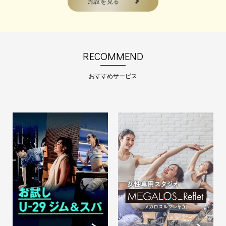
施設を見る
2026.07.30
大好評！お試しアンダー29 会
員 受付中
RECOMMEND
29歳以下 新規入会時限定プランメ
ガロスを気軽に体…
おすすめサービス
2026.07.30
女性専用「ルフレ会員」受付
中！
女性専用スタジオでマシンピラティ
ス・ホットヨガを楽…
2026.06.11
8/12(水)～8/15(土) 夏期休館の
お知らせ