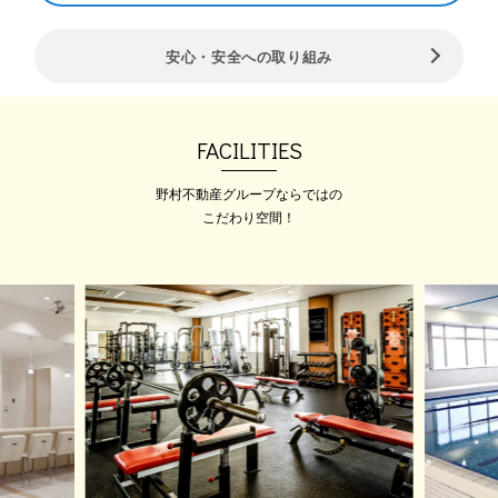
2025.08.01
安心・安全への取り組み
《パーソナルトレーニング体
験》⭐大好評⭐短期間で効果出
したい方必見♪
『変えて、魅せる。』 2ヶ月でボ
FACILITIES
ディ…
野村不動産グループならではの
こだわり空間！
2026.06.15
【重要】プールエリア利用時間
変更のお知らせ
平素は格別のご高配を賜り、メガロ
ス葛飾をご愛顧いた…
2026.06.11
8/12(水)～8/15(土) 夏期休館の
お知らせ
平素よりメガロス葛飾店 をご利用