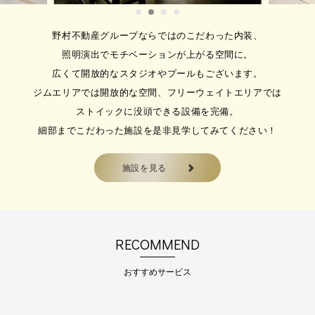
いただき、誠にあり…
野村不動産グループならではのこだわった内装、
照明演出でモチベーションが上がる空間に。
2026.05.15
広くて開放的なスタジオやプールもございます。
【最新版】2026年度４月～９
ジムエリアでは開放的な空間、フリーウェイトエリアでは
月までスクールカレンダー
ストイックに没頭できる設備を完備。
平素より当スクールをご利用いただ
細部までこだわった施設を是非見学してみてください！
き、誠にありがとう…
施設を見る
RECOMMEND
おすすめサービス