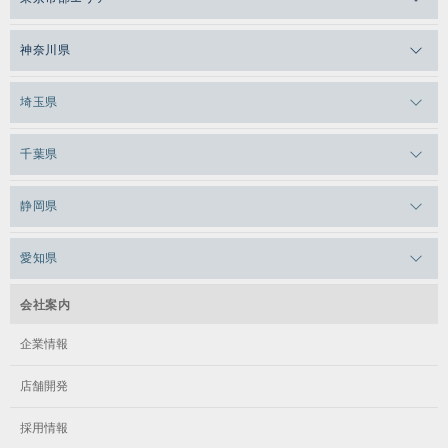
メガロスルフレ恵比寿
メガロス吉祥寺
神奈川県
メガロス日比谷シャンテ
メガロス三鷹
メガロス横浜天王町
埼玉県
メガロス白金台
メガロスルフレ三鷹
メガロス上永谷
メガロス草加
千葉県
メガロス田端
メガロス武蔵小金井
メガロスルフレ上永谷
メガロスルフレ草加
メガロス柏
メガロスルフレ田端
静岡県
メガロスルフレ武蔵小金井
メガロス神奈川
メガロス本八幡
メガロスキッズ錦糸町
メガロス浜松市野
メガロス小平テニススクール
愛知県
メガロス日吉
メガロス葛飾
メガロス立川(北口)
メガロステラッセ納屋橋
メガロス綱島
会社案内
メガロス中延
メガロス立川(南口)
メガロス千種
メガロスルフレ綱島
企業情報
メガロス小岩
メガロスルフレ立川南
メガロス市ヶ尾
店舗開発
メガロスルフレ小岩
メガロス八王子
メガロス鷺沼
採用情報