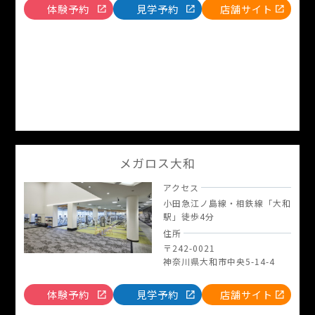
体験予約
見学予約
店舗サイト
メガロス大和
アクセス
小田急江ノ島線・相鉄線「大和
駅」徒歩4分
住所
〒242-0021
神奈川県大和市中央5-14-4
体験予約
見学予約
店舗サイト