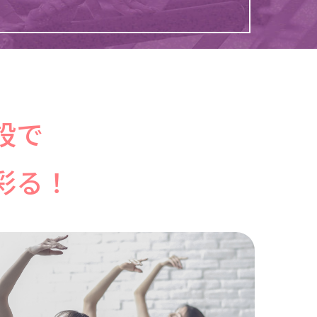
設で
彩る！