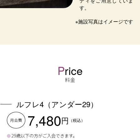
ティをご用意していま
す。
※施設写真はイメージです
P
rice
料金
ルフレ4（アンダー29）
7,480
円
月会費
（税込）
29歳以下の方がご入会できます。