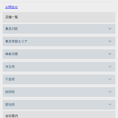
お問合せ
店舗一覧
東京23区
メガロスゼロプラス恵比寿
東京市部エリア
メガロスルフレ恵比寿
メガロス吉祥寺
神奈川県
メガロス日比谷シャンテ
メガロス三鷹
メガロス横浜天王町
埼玉県
メガロス白金台
メガロスルフレ三鷹
メガロス上永谷
メガロス草加
メガロス田端
千葉県
メガロス武蔵小金井
メガロスルフレ上永谷
メガロスルフレ草加
メガロスルフレ田端
メガロス柏
メガロスルフレ武蔵小金井
静岡県
メガロス神奈川
メガロスキッズ錦糸町
メガロス本八幡
メガロス小平テニススクール
メガロス浜松市野
メガロス日吉
愛知県
メガロス葛飾
メガロス立川(北口)
メガロス綱島
メガロステラッセ納屋橋
会社案内