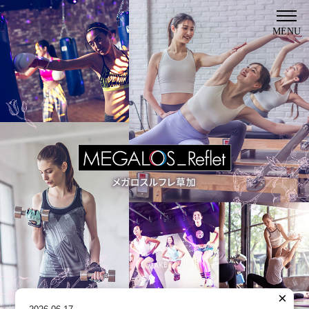
MENU
×