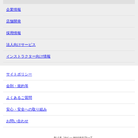
メガロス中延
メガロス立川(南口)
メガロスルフレ綱島
メガロス千種
企業情報
メガロス小岩
メガロスルフレ立川南
メガロス市ヶ尾
店舗開発
メガロスルフレ小岩
メガロス八王子
メガロス鷺沼
採用情報
メガロス西新宿キッズアフタースクール
メガロスルフレ八王子
メガロスルフレ鷺沼
法人向けサービス
メガロス南砂町SUNAMO
メガロス調布
メガロス相模大野
インストラクター向け情報
メガロスルフレ南砂町SUNAMO
メガロス町田
メガロスルフレ相模大野
メガロス玉川学園テニススクール
サイトポリシー
メガロス大和
メガロス東小金井学童クラブ
会則・規約等
よくあるご質問
安心・安全への取り組み
お問い合わせ