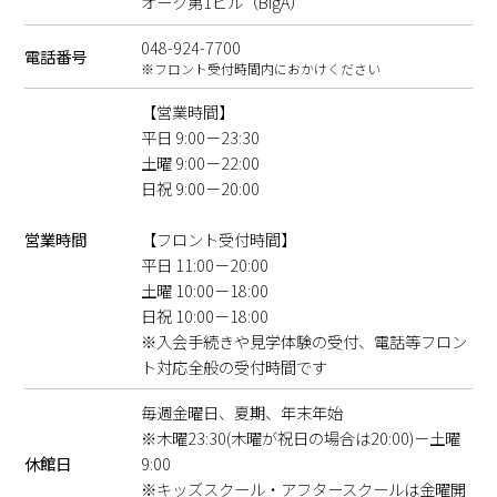
オーク第1ビル（BigA）
048-924-7700
電話番号
※フロント受付時間内におかけください
【営業時間】
平日 9:00－23:30
土曜 9:00－22:00
日祝 9:00－20:00
営業時間
【フロント受付時間】
平日 11:00－20:00
土曜 10:00－18:00
日祝 10:00－18:00
※入会手続きや見学体験の受付、電話等フロン
ト対応全般の受付時間です
毎週金曜日、夏期、年末年始
※木曜23:30(木曜が祝日の場合は20:00)－土曜
休館日
9:00
※キッズスクール・アフタースクールは金曜開