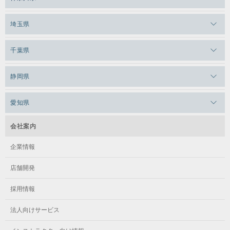
メガロス日比谷シャンテ
メガロス三鷹
メガロス横浜天王町
埼玉県
メガロス白金台
メガロスルフレ三鷹
メガロス上永谷
メガロス草加
メガロス田端
千葉県
メガロス武蔵小金井
メガロスルフレ上永谷
メガロスルフレ草加
メガロス柏
メガロスルフレ田端
メガロスルフレ武蔵小金井
静岡県
メガロス神奈川
メガロス本八幡
メガロスキッズ錦糸町
メガロス浜松市野
メガロス小平テニススクール
メガロス日吉
愛知県
メガロス葛飾
メガロス立川(北口)
メガロステラッセ納屋橋
メガロス綱島
会社案内
メガロス中延
メガロス立川(南口)
メガロス千種
メガロスルフレ綱島
企業情報
メガロス小岩
メガロスルフレ立川南
メガロス市ヶ尾
店舗開発
メガロスルフレ小岩
メガロス八王子
メガロス鷺沼
採用情報
メガロス西新宿キッズアフタースクール
メガロスルフレ八王子
メガロスルフレ鷺沼
法人向けサービス
メガロス南砂町SUNAMO
メガロス調布
メガロス相模大野