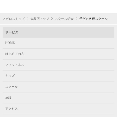
柔軟性を養い、基本的なダンスステップを習得します。
集団でのレッスンで協調性やチームワークを養い、
集団でのレッスンで協調性やチームワークを養い、
表現力を高めます。
ジュニア1
表現力を高めます。
スケジュール
メガロストップ
大和店トップ
スクール紹介
子ども各種スクール
また、定期的に発表会を行い、
また、定期的に発表会を行い、
日ごろの練習の成果を発揮しています。
日ごろの練習の成果を発揮しています。
サービス
小学1年生～中学3年生(初心者)
キッズ1
HOME
体験予約はこちらから！
体験予約はこちらから！
はじめての方
火 / 16:45～17:30
年長〜小学生（初級者）
水・木 / 16:30～17:15
フィットネス
スケジュール
スケジュール
キッズ
水 / 16:00～17:00
ジュニア2
スクール
デビュー
デビュー
施設
キッズ2
ジュニア1からの進級者
アクセス
年長～小学3年生(初心者)
幼稚園年中～小学1年生