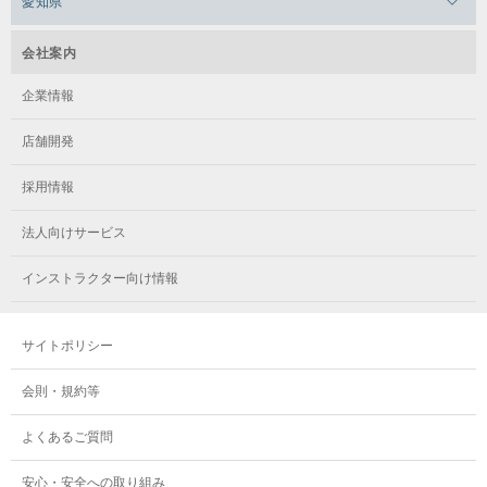
愛知県
メガロス日吉
ジュニア / 大人
ジュニア1・2
キッズバレエ
メガロス葛飾
メガロス立川(北口)
ビギナーからの進級者
メガロステラッセ納屋橋
メガロス綱島
会社案内
メガロス中延
メガロス立川(南口)
メガロス千種
メガロスルフレ綱島
小学5年生～ ※大人クラスと合同となります。
企業情報
小学生～
年長～小学6年生
メガロス小岩
火 / 17:45～18:45
メガロスルフレ立川南
メガロス市ヶ尾
店舗開発
メガロスルフレ小岩
メガロス八王子
土 / 18:00～19:00
8,080円（税込8,888円）
8,080円（税込8,888円）
メガロス鷺沼
採用情報
メガロス西新宿キッズアフタースクール
アドバンス/ジュニア
メガロスルフレ八王子
メガロスルフレ鷺沼
法人向けサービス
※ご入会時に、レオタード・バレエシューズ・バレエタイツをご購入い
料金
メガロス南砂町SUNAMO
ただきます。
メガロス調布
ジュニア3
メガロス相模大野
インストラクター向け情報
メガロスルフレ南砂町SUNAMO
ベーシックからの進級者
メガロス町田
メガロスルフレ相模大野
キッズ空手
サイトポリシー
メガロス玉川学園テニススクール
小学生～
メガロス大和
会則・規約等
火 / 18:45～19:45
メガロス東小金井学童クラブ
年長～
よくあるご質問
料金
9,900円（税込10,890円）
安心・安全への取り組み