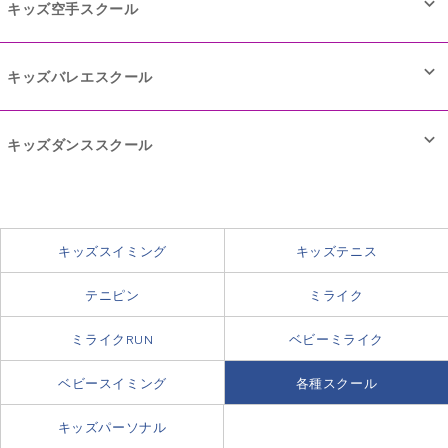
キッズ空手スクール
キッズバレエスクール
キッズダンススクール
スカッシュは４面の壁を跳ね返るボールを交互に打ち合う爽快
なスポーツ。体力・敏捷性・反射神経等を養うことができ、ジ
キッズスイミング
キッズテニス
ュニア世界大会も開催されている人気競技です。
健全な精神は、強い身体から。
テニピン
ミライク
武道ならではの礼儀作法を学ぶことはもちろん、
体験予約はこちらから！
ミライクRUN
ベビーミライク
稽古によって集中力が養われ、
身体のラインを整え、柔軟性を高め、
相手を思いやる心が芽生えます。
ベビースイミング
各種スクール
美しさを引きだしてくれるバレエは
お子さまの情操教育にも効果的です。
スケジュール
音楽にあわせて体を動かすことによって、リズム感や
体験予約はこちらから！
キッズパーソナル
基礎から上級まで幅広いレッスンをご用意。