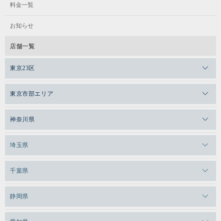
料金一覧
小学生（青黄緑帯）
火 / 17:45～18:30
お知らせ
水・木 / 17:30～18:15
月 / 16:20～17:20
火 / 15:45～16:45
店舗一覧
水 / 17:00～18:00
東京23区
ジュニア3
ビギナー
ビギナー
メガロスゼロプラス恵比寿
東京市部エリア
キッズ3
メガロスルフレ恵比寿
コーチ認定
小学生～6年生(経験者)
メガロス吉祥寺
小学1年生～3年生（初心者）
神奈川県
メガロス日比谷シャンテ
メガロス三鷹
メガロス横浜天王町
低学年～小学生（紫帯以上）
埼玉県
メガロス白金台
火 / 18:40〜19:35
月 / 17:20～18:20
メガロスルフレ三鷹
火 / 16:45～17:45
メガロス上永谷
メガロス草加
千葉県
メガロス田端
メガロス武蔵小金井
料金
料金
メガロスルフレ上永谷
水 / 18:00～19:00
メガロスルフレ草加
メガロス柏
メガロスルフレ田端
静岡県
メガロスルフレ武蔵小金井
ベーシック
メガロス神奈川
メガロス本八幡
メガロスキッズ錦糸町
メガロス浜松市野
メガロス小平テニススクール