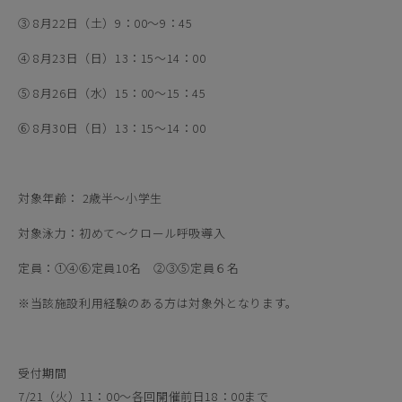
③ 8月22日（土）9：00～9：45
④ 8月23日（日）13：15～14：00
⑤ 8月26日（水）15：00～15：45
⑥ 8月30日（日）13：15～14：00
対象年齢： 2歳半～小学生
対象泳力：初めて～クロール呼吸導入
定員：①④⑥定員10名 ②③⑤定員６名
※当該施設利用経験のある方は対象外となります。
受付期間
7/21（火）11：00～各回開催前日18：00まで