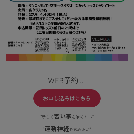
WEB予約↓
習い事
“新しく
を始めたい”
運動神経
“
を高めたい”