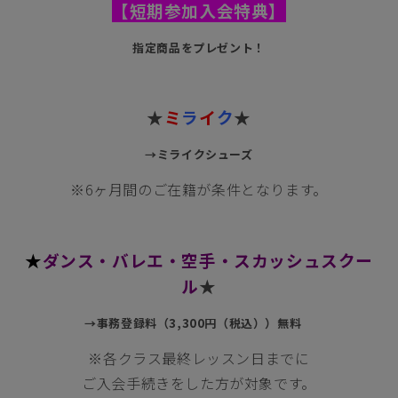
【短期参加入会特典】
指定商品をプレゼント！
★
ミ
ラ
イ
ク
★
→
ミライクシューズ
※6ヶ月間のご在籍が条件となります。
★
ダンス・バレエ・空手・スカッシュスクー
ル
★
→
事務登録料（
3,300
円（税込））無料
※各クラス最終レッスン日までに
ご入会手続きをした方が対象です。