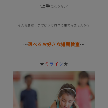
上手
“
になりたい”
そんな皆様、まずはメガロスに来てみませんか？
～
選べるお好きな短期教室
～
★
ミ
ラ
イ
ク
★