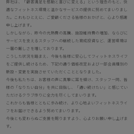
弊社は、「顧客満足を感動と喜びに変える」という理念のもと、快
適なフィットネス環境と温かなサービスの提供に努めてまいりまし
た。これもひとえに、ご愛顧くださる皆様のおかげと、心より感謝
申し上げます。
しかしながら、昨今の光熱費の高騰、施設維持費の増加、ならびに
サービスを支えるスタッフへの継続した育成投資など、運営環境は
一層の厳しさを増しております。
こうした状況を踏まえ、今後も皆様に安心してフィットネスライフ
をご提供し続けるため、下記の通り価格改定および一部会員種別の
新設・変更を実施させていただくこととなりました。
今後も私たちは、お客様の声に真摯に耳を傾け、スタッフ一同、皆
様の「なりたい自分」を共に目指し、「通い続けたい」と感じてい
ただけるクラブ作りに全力を尽くしてまいります。
これからも皆様とともに歩み続け、より心地よいフィットネスライ
フをお届けできるよう努めてまいります。
今後とも変わらぬご支援を賜りますよう、心よりお願い申し上げま
す。