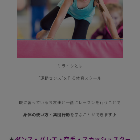
ミライクとは
“運動センス”を作る体育スクール
既に習っているお友達と一緒にレッスンを行うことで
身体の使い方
と
集団行動
を学ぶことができます♪
1
★
ダンス・バレエ・空手・スカッシュスクー