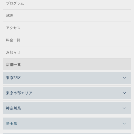
プログラム
施設
アクセス
料金一覧
お知らせ
店舗一覧
東京23区
メガロスゼロプラス恵比寿
東京市部エリア
メガロスルフレ恵比寿
メガロス吉祥寺
神奈川県
メガロス日比谷シャンテ
メガロス三鷹
メガロス横浜天王町
埼玉県
メガロス白金台
メガロスルフレ三鷹
メガロス上永谷