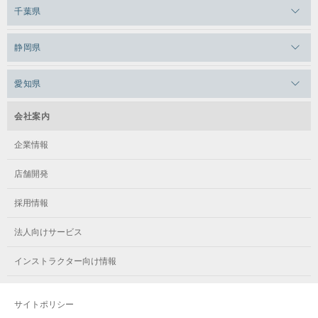
メガロス草加
メガロス田端
千葉県
メガロス武蔵小金井
メガロスルフレ上永谷
メガロスルフレ草加
メガロス柏
メガロスルフレ田端
メガロスルフレ武蔵小金井
静岡県
メガロス神奈川
メガロス本八幡
メガロスキッズ錦糸町
メガロス浜松市野
メガロス小平テニススクール
メガロス日吉
愛知県
メガロス葛飾
メガロス立川(北口)
メガロステラッセ納屋橋
メガロス綱島
会社案内
メガロス中延
メガロス立川(南口)
メガロス千種
メガロスルフレ綱島
企業情報
メガロス小岩
メガロスルフレ立川南
メガロス市ヶ尾
店舗開発
メガロスルフレ小岩
メガロス八王子
メガロス鷺沼
採用情報
メガロス西新宿キッズアフタースクール
メガロスルフレ八王子
メガロスルフレ鷺沼
法人向けサービス
メガロス南砂町SUNAMO
メガロス調布
メガロス相模大野
インストラクター向け情報
メガロスルフレ南砂町SUNAMO
メガロス町田
メガロスルフレ相模大野
サイトポリシー
メガロス玉川学園テニススクール
メガロス大和