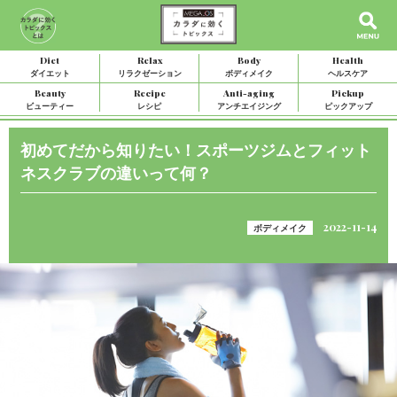
Diet
Relax
Body
Health
ダイエット
リラクゼーション
ボディメイク
ヘルスケア
Beauty
Recipe
Anti-aging
Pickup
ビューティー
レシピ
アンチエイジング
ピックアップ
初めてだから知りたい！スポーツジムとフィット
ネスクラブの違いって何？
2022-11-14
ボディメイク