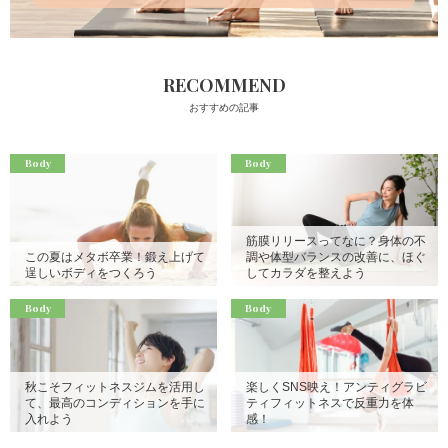
RECOMMEND
おすすめの記事
Body
Body
筋膜リリースってなに？身体の不
この夏はメタボ卒業！鍛え上げて
調や体型バランスの改善に、ほぐ
逞しいボディをつくろう
してカラダを整えよう
Body
Body
秋こそフィットネスジムを活用し
楽しくSNS映え！アンティグラビ
て、最高のコンディションを手に
ティフィットネスで反重力を体
入れよう
感！