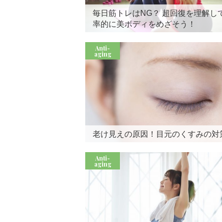
毎日筋トレはNG？ 超回復を理解し
率的に美ボディをめざそう！
Anti-
aging
老け見えの原因！目元のくすみの対
Anti-
aging