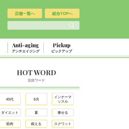
店舗一覧へ
総合TOPへ
Anti-aging
Pickup
アンチエイジング
ピックアップ
HOT WORD
注目ワード
インナーマ
40代
6月
ッスル
ダイエット
夏
痩せる
筋肉
鍛える
スクワット