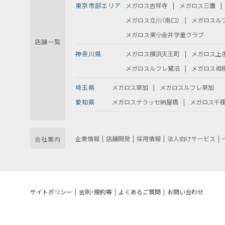
東京市部エリア
メガロス吉祥寺
メガロス三鷹
メガロス立川（南口）
メガロスル
メガロス東小金井学童クラブ
店舗一覧
神奈川県
メガロス横浜天王町
メガロス上
メガロスルフレ鷺沼
メガロス相
埼玉県
メガロス草加
メガロスルフレ草加
愛知県
メガロステラッセ納屋橋
メガロス千
企業情報
店舗開発
採用情報
法人向けサービス
会社案内
サイトポリシー
会則・規約等
よくあるご質問
お問い合わせ