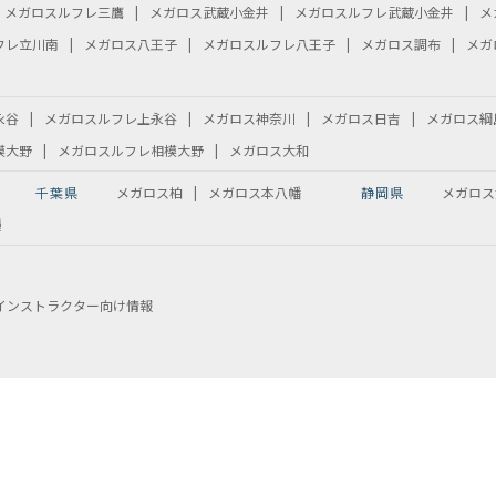
メガロスルフレ三鷹
メガロス武蔵小金井
メガロスルフレ武蔵小金井
メ
フレ立川南
メガロス八王子
メガロスルフレ八王子
メガロス調布
メガ
永谷
メガロスルフレ上永谷
メガロス神奈川
メガロス日吉
メガロス綱
模大野
メガロスルフレ相模大野
メガロス大和
千葉県
メガロス柏
メガロス本八幡
静岡県
メガロス
種
インストラクター向け情報