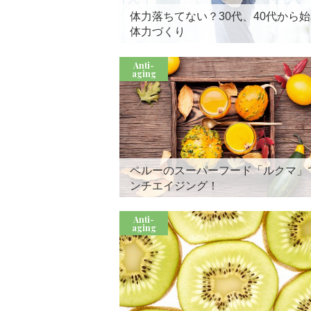
体力落ちてない？30代、40代から
体力づくり
Anti-
aging
ペルーのスーパーフード「ルクマ」
ンチエイジング！
Anti-
aging