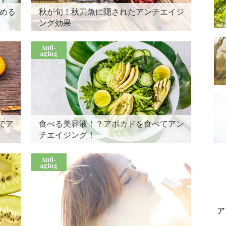
始める
秋が旬！秋刀魚に隠されたアンチエイジ
ング効果
Anti-
aging
でア
食べる美容液！？アボカドを食べてアン
チエイジング！
Anti-
aging
ア