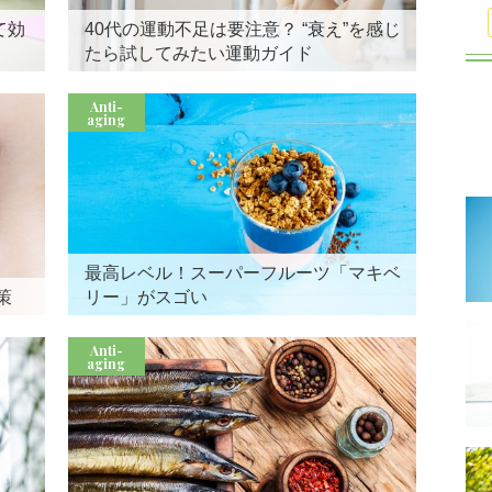
て効
40代の運動不足は要注意？ “衰え”を感じ
たら試してみたい運動ガイド
Anti-
aging
最高レベル！スーパーフルーツ「マキベ
策
リー」がスゴい
Anti-
aging