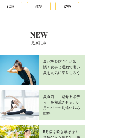
代謝
体型
姿勢
NEW
最新記事
夏バテを防ぐ生活習
慣！食事と運動で暑い
夏を元気に乗り切ろう
夏直前！「魅せるボデ
ィ」を完成させる、6
月のパーツ別追い込み
戦略
5月病を吹き飛ばせ！
爽快な風を感じて「脂