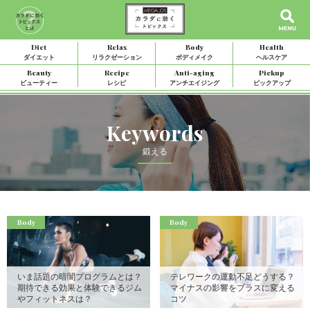
Diet
Relax
Body
Health
ダイエット
リラクゼーション
ボディメイク
ヘルスケア
Beauty
Recipe
Anti-aging
Pickup
ビューティー
レシピ
アンチエイジング
ピックアップ
Keywords
鍛える
Body
Body
いま話題の暗闇プログラムとは？
テレワークの運動不足どうする？
期待できる効果と体験できるジム
マイナスの影響をプラスに変える
やフィットネスは？
コツ