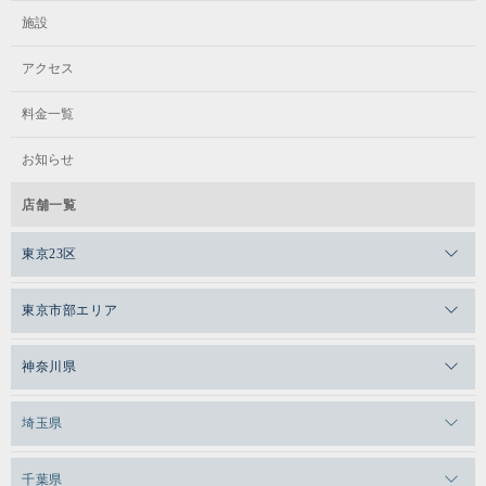
施設
アクセス
料金一覧
お知らせ
店舗一覧
東京23区
メガロスゼロプラス恵比寿
東京市部エリア
メガロスルフレ恵比寿
メガロス吉祥寺
神奈川県
メガロス日比谷シャンテ
メガロス三鷹
メガロス横浜天王町
埼玉県
メガロス白金台
メガロスルフレ三鷹
メガロス上永谷
メガロス草加
千葉県
メガロス田端