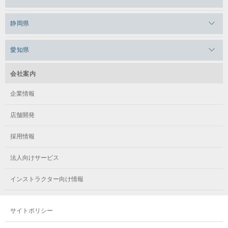
メガロス武蔵小金井
メガロスルフレ上永谷
メガロスルフレ草加
メガロス柏
メガロスルフレ田端
静岡県
メガロスルフレ武蔵小金井
メガロス神奈川
メガロス本八幡
メガロスキッズ錦糸町
メガロス浜松市野
メガロス小平テニススクール
愛知県
メガロス日吉
メガロス葛飾
メガロス立川(北口)
メガロステラッセ納屋橋
メガロス綱島
会社案内
メガロス中延
メガロス立川(南口)
メガロス千種
メガロスルフレ綱島
企業情報
メガロス小岩
メガロスルフレ立川南
メガロス市ヶ尾
店舗開発
メガロスルフレ小岩
メガロス八王子
メガロス鷺沼
採用情報
メガロス西新宿キッズアフタースクール
メガロスルフレ八王子
メガロスルフレ鷺沼
法人向けサービス
メガロス南砂町SUNAMO
メガロス調布
メガロス相模大野
インストラクター向け情報
メガロスルフレ南砂町SUNAMO
メガロス町田
メガロスルフレ相模大野
サイトポリシー
メガロス玉川学園テニススクール
メガロス大和