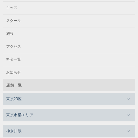
キッズ
スクール
施設
アクセス
料金一覧
お知らせ
店舗一覧
東京23区
メガロスゼロプラス恵比寿
東京市部エリア
メガロスルフレ恵比寿
メガロス吉祥寺
神奈川県
メガロス日比谷シャンテ