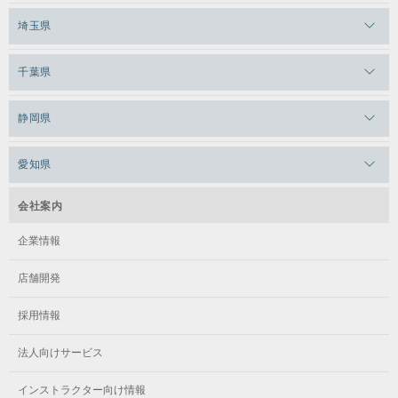
メガロス三鷹
メガロス横浜天王町
埼玉県
メガロス白金台
メガロスルフレ三鷹
メガロス上永谷
メガロス草加
千葉県
メガロス田端
メガロス武蔵小金井
メガロスルフレ上永谷
メガロスルフレ草加
メガロス柏
メガロスルフレ田端
静岡県
メガロスルフレ武蔵小金井
メガロス神奈川
メガロス本八幡
メガロスキッズ錦糸町
メガロス浜松市野
メガロス小平テニススクール
愛知県
メガロス日吉
メガロス葛飾
メガロス立川(北口)
メガロステラッセ納屋橋
メガロス綱島
会社案内
メガロス中延
メガロス立川(南口)
メガロス千種
メガロスルフレ綱島
企業情報
メガロス小岩
メガロスルフレ立川南
メガロス市ヶ尾
店舗開発
メガロスルフレ小岩
メガロス八王子
メガロス鷺沼
採用情報
メガロス西新宿キッズアフタースクール
メガロスルフレ八王子
メガロスルフレ鷺沼
法人向けサービス
メガロス南砂町SUNAMO
メガロス調布
メガロス相模大野
インストラクター向け情報