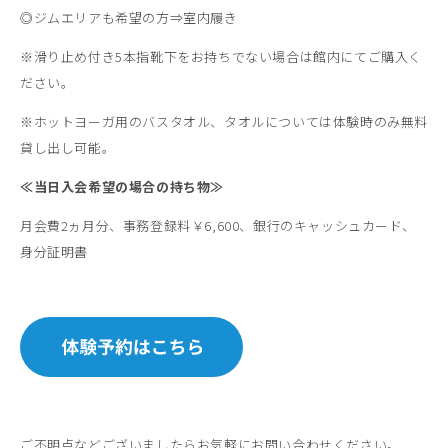
◎ジムエリアも希望の方⇒室内履き
※滑り止め付き5本指靴下をお持ちでない場合は館内にてご購入く
ださい。
※ホットヨーガ用のバスタオル、タオルについては体験時のみ無料
貸し出し可能。
≪当日入会希望の場合の持ち物
≫
月会費2ヵ月分、事務登録料￥6,600、銀行のキャッシュカード、
身分証明書
ご不明点などございましたらお気軽にお問い合わせください。