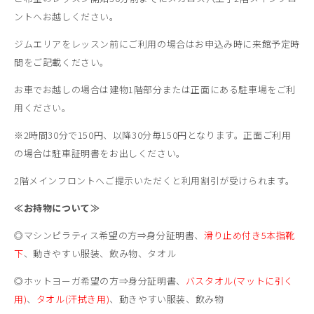
ントへお越しください。
ジムエリアをレッスン前にご利用の場合はお申込み時に来館予定時
間をご記載ください。
お車でお越しの場合は建物1階部分または正面にある駐車場をご利
用ください。
※2時間30分で150円、以降30分毎150円となります。正面ご利用
の場合は駐車証明書をお出しください。
2階メインフロントへご提示いただくと利用割引が受けられます。
≪お持物について≫
◎マシンピラティス希望の方⇒身分証明書、
滑り止め付き5本指靴
下
、動きやすい服装、飲み物、タオル
◎ホットヨーガ希望の方⇒身分証明書、
バスタオル(マットに引く
用)
、
タオル(汗拭き用)
、動きやすい服装、飲み物