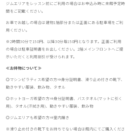
ジムエリアをレッスン前にご利用の場合はお申込み時に来館予定時
間をご記載ください。
お車でお越しの場合は建物1階部分または正面にある駐車場をご利
用ください。
※2時間30分で150円、以降30分毎150円となります。正面ご利用
の場合は駐車証明書をお出しください。2階メインフロントへご提
示いただくと利用割引が受けられます。
≪お持物について≫
◎マシンピラティス希望の方⇒身分証明書、滑り止め付きの靴下、
動きやすい服装、飲み物、タオル
◎ホットヨーガ希望の方⇒身分証明書、バスタオル(マットに引く
用)、タオル(汗拭き用)、動きやすい服装、飲み物
◎ジムエリアも希望の方⇒室内履き
※滑り止め付きの靴下をお持ちでない場合は館内にてご購入くださ