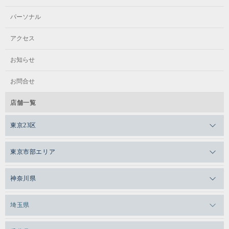
パーソナル
アクセス
お知らせ
お問合せ
店舗一覧
東京23区
メガロスゼロプラス恵比寿
東京市部エリア
メガロスルフレ恵比寿
メガロス吉祥寺
神奈川県
メガロス日比谷シャンテ
メガロス三鷹
メガロス横浜天王町
埼玉県
メガロス白金台
メガロスルフレ三鷹
メガロス上永谷
メガロス草加