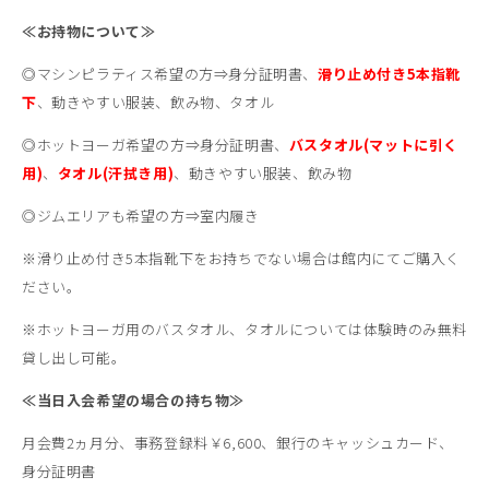
≪お持物について≫
◎マシンピラティス希望の方⇒身分証明書、
滑り止め付き5本指靴
下
、動きやすい服装、飲み物、タオル
◎ホットヨーガ希望の方⇒身分証明書、
バスタオル(マットに引く
用)
、
タオル(汗拭き用)
、動きやすい服装、飲み物
◎ジムエリアも希望の方⇒室内履き
※滑り止め付き5本指靴下をお持ちでない場合は館内にてご購入く
ださい。
※ホットヨーガ用のバスタオル、タオルについては体験時のみ無料
貸し出し可能。
≪当日入会希望の場合の持ち物
≫
月会費2ヵ月分、事務登録料￥6,600、銀行のキャッシュカード、
身分証明書