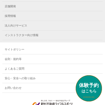
メガロス小岩
メガロスルフレ立川南
メガロス市ヶ尾
店舗開発
メガロスルフレ小岩
メガロス八王子
メガロス鷺沼
採用情報
メガロス西新宿キッズアフタースクール
メガロスルフレ八王子
メガロスルフレ鷺沼
法人向けサービス
メガロス南砂町SUNAMO
メガロス調布
メガロス相模大野
インストラクター向け情報
メガロスルフレ南砂町SUNAMO
メガロス町田
メガロスルフレ相模大野
サイトポリシー
メガロス玉川学園テニススクール
メガロス大和
会則・規約等
メガロス東小金井学童クラブ
よくあるご質問
安心・安全への取り組み
お問い合わせ