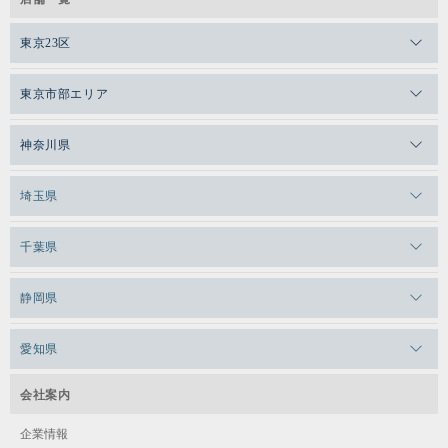
東京23区
メガロスゼロプラス恵比寿
東京市部エリア
メガロスルフレ恵比寿
メガロス吉祥寺
神奈川県
メガロス日比谷シャンテ
メガロス三鷹
メガロス横浜天王町
埼玉県
メガロス白金台
メガロスルフレ三鷹
メガロス上永谷
メガロス草加
メガロス田端
千葉県
メガロス武蔵小金井
メガロスルフレ上永谷
メガロスルフレ草加
メガロス柏
メガロスルフレ田端
メガロスルフレ武蔵小金井
静岡県
メガロス神奈川
メガロス本八幡
メガロスキッズ錦糸町
メガロス浜松市野
メガロス小平テニススクール
メガロス日吉
愛知県
メガロス葛飾
メガロス立川(北口)
メガロステラッセ納屋橋
メガロス綱島
会社案内
メガロス中延
メガロス立川(南口)
メガロス千種
メガロスルフレ綱島
企業情報